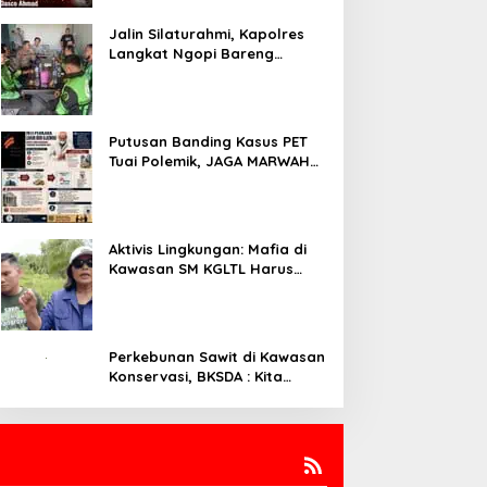
Jalin Silaturahmi, Kapolres
Langkat Ngopi Bareng
Pengemudi Ojol di Stabat
Putusan Banding Kasus PET
Tuai Polemik, JAGA MARWAH
Minta MA Periksa Peran Bakrie
Group
Aktivis Lingkungan: Mafia di
Kawasan SM KGLTL Harus
Diberantas
Perkebunan Sawit di Kawasan
Konservasi, BKSDA : Kita
Evaluasi