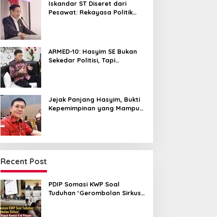
Iskandar ST Diseret dari
Pesawat: Rekayasa Politik
untuk Hancurkan NasDem
Sumut ?
ARMED-10: Hasyim SE Bukan
Sekedar Politisi, Tapi
Pemersatu yang Menyatukan
Medan dalam Harmoni
Jejak Panjang Hasyim, Bukti
Kepemimpinan yang Mampu
Merangkul Semua Golongan
Recent Post
PDIP Somasi KWP Soal
Tuduhan ‘Gerombolan Sirkus’,
Buntut Rapat Komisi II
Dipimpin Sufmi Dasco Ahmad