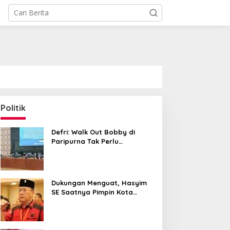
Politik
Defri: Walk Out Bobby di
Paripurna Tak Perlu
Perkebunan Sawit di
PDIP Somasi KWP Soal
Dipersoalkan, Sudah Sesuai
Kawasan Konservasi,
Tuduhan ‘Gerombolan
Kourum
BKSDA : Kita Evaluasi
Sirkus’, Buntut Rapat
Komisi II Dipimpin Sufmi
Dukungan Menguat, Hasyim
Dasco Ahmad
SE Saatnya Pimpin Kota
Medan ke Depan