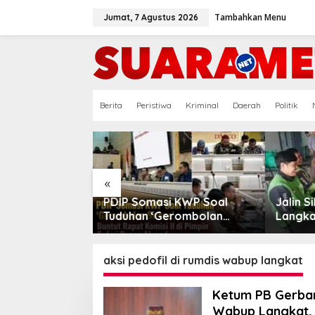
Lewati
ke
Tambahkan Menu
Jumat, 7 Agustus 2026
konten
Berita
Peristiwa
Kriminal
Daerah
Politik
«
si KWP Soal
Jalin Silaturahmi, Kapolres
Putus
Gerombolan
Langkat Ngopi Bareng
Tuai 
ntut Rapat
Pengemudi Ojol di Stabat
MARW
ipimpin Sufmi
Peran
mad
aksi pedofil di rumdis wabup langkat
Ketum PB Gerban
Wabup Langkat, 