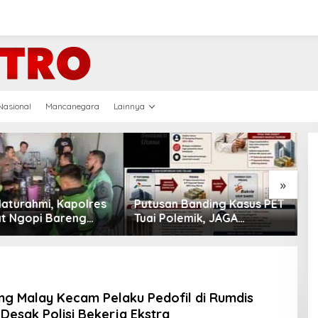
Nasional
Mancanegara
Lainnya
»
an Banding Kasus PET
Aktivis Lingkungan: Mafia
Polemik, JAGA
di Kawasan SM KGLTL
AH Minta MA Periksa
Harus Diberantas
 Bakrie Group
g Malay Kecam Pelaku Pedofil di Rumdis
Desak Polisi Bekerja Ekstra