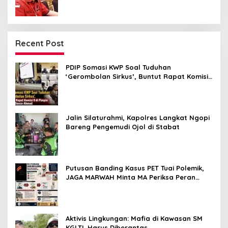
Recent Post
PDIP Somasi KWP Soal Tuduhan
‘Gerombolan Sirkus’, Buntut Rapat Komisi
II Dipimpin Sufmi Dasco Ahmad
Jalin Silaturahmi, Kapolres Langkat Ngopi
Bareng Pengemudi Ojol di Stabat
Putusan Banding Kasus PET Tuai Polemik,
JAGA MARWAH Minta MA Periksa Peran
Bakrie Group
Aktivis Lingkungan: Mafia di Kawasan SM
KGLTL Harus Diberantas