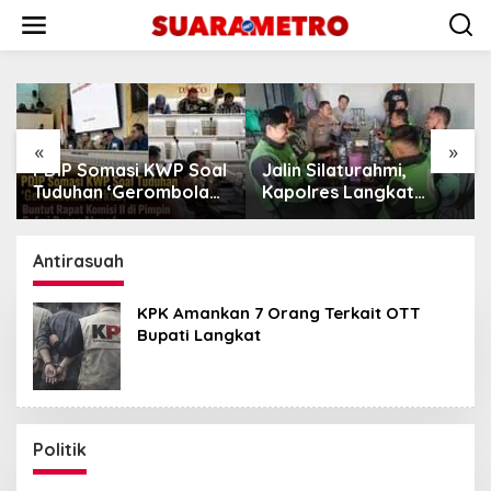
Lewati
ke
konten
«
»
P Soal
Jalin Silaturahmi,
Putusan Banding Ka
mbolan
Kapolres Langkat
PET Tuai Polemik, J
Rapat
Ngopi Bareng
MARWAH Minta MA
in
Pengemudi Ojol di
Periksa Peran Bakri
hmad
Stabat
Group
Antirasuah
KPK Amankan 7 Orang Terkait OTT
Bupati Langkat
Politik