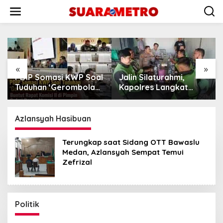
Lewati
ke
konten
«
»
PDIP Somasi KWP Soal
Jalin Silaturahmi,
Pu
Tuduhan ‘Gerombolan
Kapolres Langkat
PE
Sirkus’, Buntut Rapat
Ngopi Bareng
MA
Komisi II Dipimpin
Pengemudi Ojol di
Pe
Sufmi Dasco Ahmad
Stabat
Gr
Azlansyah Hasibuan
Terungkap saat Sidang OTT Bawaslu
Medan, Azlansyah Sempat Temui
Zefrizal
Politik