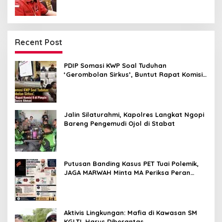
Recent Post
PDIP Somasi KWP Soal Tuduhan
‘Gerombolan Sirkus’, Buntut Rapat Komisi
II Dipimpin Sufmi Dasco Ahmad
Jalin Silaturahmi, Kapolres Langkat Ngopi
Bareng Pengemudi Ojol di Stabat
Putusan Banding Kasus PET Tuai Polemik,
JAGA MARWAH Minta MA Periksa Peran
Bakrie Group
Aktivis Lingkungan: Mafia di Kawasan SM
KGLTL Harus Diberantas