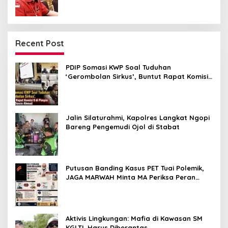
Recent Post
PDIP Somasi KWP Soal Tuduhan
‘Gerombolan Sirkus’, Buntut Rapat Komisi
II Dipimpin Sufmi Dasco Ahmad
Jalin Silaturahmi, Kapolres Langkat Ngopi
Bareng Pengemudi Ojol di Stabat
Putusan Banding Kasus PET Tuai Polemik,
JAGA MARWAH Minta MA Periksa Peran
Bakrie Group
Aktivis Lingkungan: Mafia di Kawasan SM
KGLTL Harus Diberantas