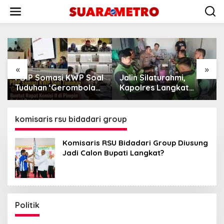
Lewati
ke
konten
«
»
PDIP Somasi KWP Soal
Jalin Silaturahmi,
Pu
Tuduhan ‘Gerombolan
Kapolres Langkat
PE
Sirkus’, Buntut Rapat
Ngopi Bareng
MA
Komisi II Dipimpin
Pengemudi Ojol di
Pe
Sufmi Dasco Ahmad
Stabat
Gr
komisaris rsu bidadari group
Komisaris RSU Bidadari Group Diusung
Jadi Calon Bupati Langkat?
Politik