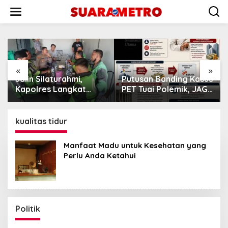
Lewati
ke
konten
«
»
rahmi,
Putusan Banding Kasus
Aktivis Lingkun
angkat
PET Tuai Polemik, JAGA
Mafia di Kawas
eng
MARWAH Minta MA
KGLTL Harus
Ojol di
Periksa Peran Bakrie
Diberantas
Group
kualitas tidur
Manfaat Madu untuk Kesehatan yang
Perlu Anda Ketahui
Politik