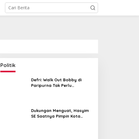
Politik
Defri: Walk Out Bobby di
Paripurna Tak Perlu
DIP Somasi KWP Soal
Jalin Silaturahmi, Kapolres
Dipersoalkan, Sudah Sesuai
uduhan ‘Gerombolan
Langkat Ngopi Bareng
Kourum
irkus’, Buntut Rapat
Pengemudi Ojol di Stabat
omisi II Dipimpin Sufmi
Dukungan Menguat, Hasyim
asco Ahmad
SE Saatnya Pimpin Kota
Medan ke Depan