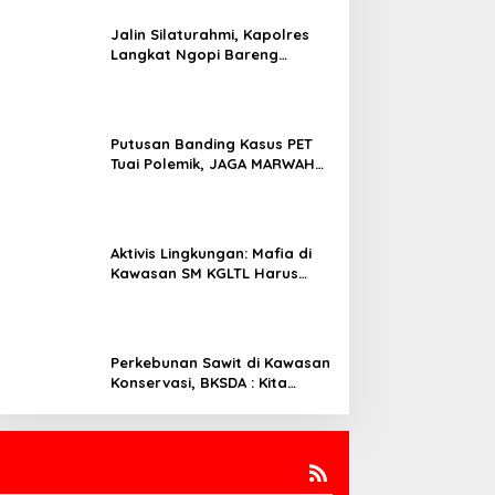
Jalin Silaturahmi, Kapolres
Langkat Ngopi Bareng
Pengemudi Ojol di Stabat
Putusan Banding Kasus PET
Tuai Polemik, JAGA MARWAH
Minta MA Periksa Peran Bakrie
Group
Aktivis Lingkungan: Mafia di
Kawasan SM KGLTL Harus
Diberantas
Perkebunan Sawit di Kawasan
Konservasi, BKSDA : Kita
Evaluasi