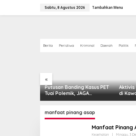
Lewati
ke
Tambahkan Menu
Sabtu, 8 Agustus 2026
konten
Berita
Peristiwa
Kriminal
Daerah
Politik
«
rahmi, Kapolres
Putusan Banding Kasus PET
Aktivis
pi Bareng
Tuai Polemik, JAGA
di Kaw
jol di Stabat
MARWAH Minta MA Periksa
Harus 
Peran Bakrie Group
manfaat pinang asap
Manfaat Pinang 
Kesehatan
|
Minggu, 3 D