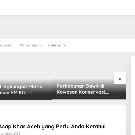
Nasional
Mancanegara
Lainnya
»
Perkebunan Sawit di
 Lingkungan: Mafia
P
Kawasan Konservasi,
asan SM KGLTL
T
BKSDA : Kita Evaluasi
Diberantas
S
K
D
Asap Khas Aceh yang Perlu Anda Ketahui
Oleh
esember 2023