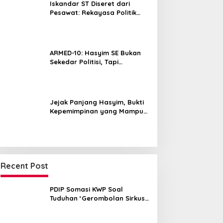
Iskandar ST Diseret dari
Pesawat: Rekayasa Politik
untuk Hancurkan NasDem
Sumut ?
ARMED-10: Hasyim SE Bukan
Sekedar Politisi, Tapi
Pemersatu yang Menyatukan
Medan dalam Harmoni
Jejak Panjang Hasyim, Bukti
Kepemimpinan yang Mampu
Merangkul Semua Golongan
Recent Post
PDIP Somasi KWP Soal
Tuduhan ‘Gerombolan Sirkus’,
Buntut Rapat Komisi II
Dipimpin Sufmi Dasco Ahmad