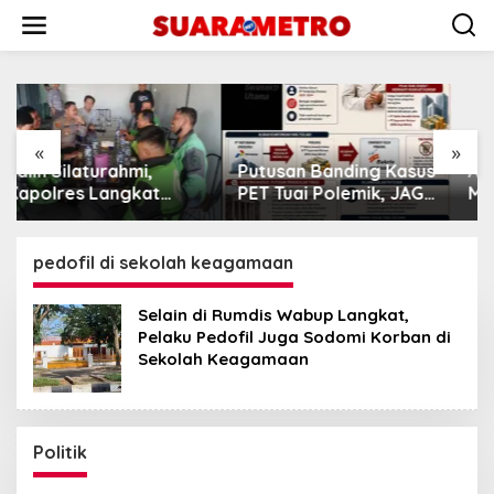
Lewati
ke
konten
«
»
Putusan Banding Kasus
Aktivis Lingkungan:
PET Tuai Polemik, JAGA
Mafia di Kawasan SM
MARWAH Minta MA
KGLTL Harus
Periksa Peran Bakrie
Diberantas
Group
pedofil di sekolah keagamaan
Selain di Rumdis Wabup Langkat,
Pelaku Pedofil Juga Sodomi Korban di
Sekolah Keagamaan
Politik