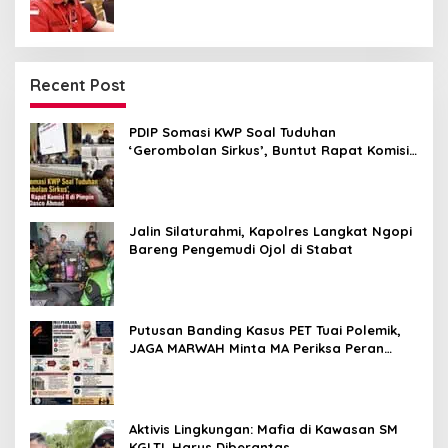
Recent Post
PDIP Somasi KWP Soal Tuduhan
‘Gerombolan Sirkus’, Buntut Rapat Komisi
II Dipimpin Sufmi Dasco Ahmad
Jalin Silaturahmi, Kapolres Langkat Ngopi
Bareng Pengemudi Ojol di Stabat
Putusan Banding Kasus PET Tuai Polemik,
JAGA MARWAH Minta MA Periksa Peran
Bakrie Group
Aktivis Lingkungan: Mafia di Kawasan SM
KGLTL Harus Diberantas