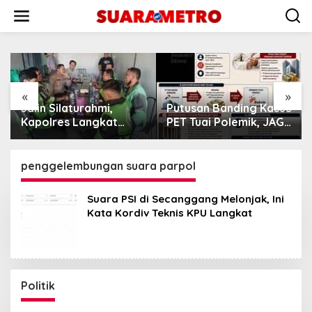
Lewati
ke
konten
«
»
Jalin Silaturahmi,
Putusan Banding Kasus
Kapolres Langkat
PET Tuai Polemik, JAGA
Ngopi Bareng
MARWAH Minta MA
Pengemudi Ojol di
Periksa Peran Bakrie
Stabat
Group
penggelembungan suara parpol
Suara PSI di Secanggang Melonjak, Ini
Kata Kordiv Teknis KPU Langkat
Politik