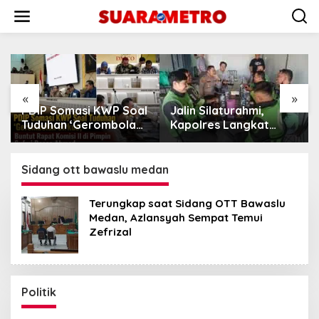
Lewati
ke
konten
«
»
PDIP Somasi KWP Soal
Jalin Silaturahmi,
Pu
Tuduhan ‘Gerombolan
Kapolres Langkat
PE
Sirkus’, Buntut Rapat
Ngopi Bareng
MA
Komisi II Dipimpin
Pengemudi Ojol di
Pe
Sufmi Dasco Ahmad
Stabat
Gr
Sidang ott bawaslu medan
Terungkap saat Sidang OTT Bawaslu
Medan, Azlansyah Sempat Temui
Zefrizal
Politik