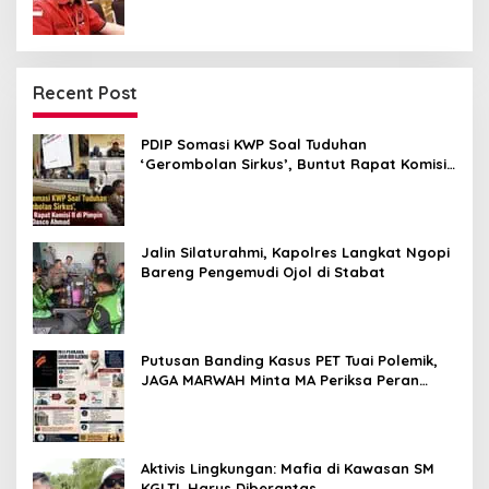
Recent Post
PDIP Somasi KWP Soal Tuduhan
‘Gerombolan Sirkus’, Buntut Rapat Komisi
II Dipimpin Sufmi Dasco Ahmad
Jalin Silaturahmi, Kapolres Langkat Ngopi
Bareng Pengemudi Ojol di Stabat
Putusan Banding Kasus PET Tuai Polemik,
JAGA MARWAH Minta MA Periksa Peran
Bakrie Group
Aktivis Lingkungan: Mafia di Kawasan SM
KGLTL Harus Diberantas