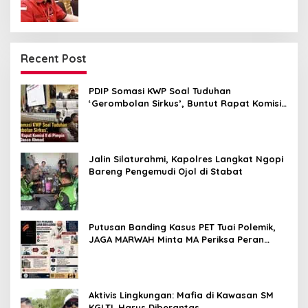
Recent Post
PDIP Somasi KWP Soal Tuduhan
‘Gerombolan Sirkus’, Buntut Rapat Komisi
II Dipimpin Sufmi Dasco Ahmad
Jalin Silaturahmi, Kapolres Langkat Ngopi
Bareng Pengemudi Ojol di Stabat
Putusan Banding Kasus PET Tuai Polemik,
JAGA MARWAH Minta MA Periksa Peran
Bakrie Group
Aktivis Lingkungan: Mafia di Kawasan SM
KGLTL Harus Diberantas