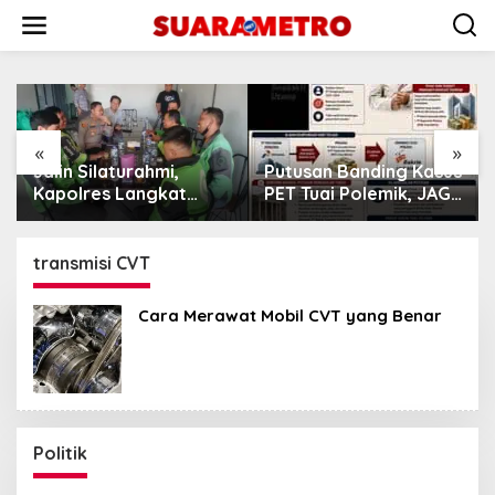
Lewati
ke
konten
«
»
Jalin Silaturahmi,
Putusan Banding Kasus
Kapolres Langkat
PET Tuai Polemik, JAGA
Ngopi Bareng
MARWAH Minta MA
Pengemudi Ojol di
Periksa Peran Bakrie
Stabat
Group
transmisi CVT
Cara Merawat Mobil CVT yang Benar
Politik