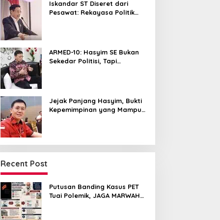
Iskandar ST Diseret dari
Pesawat: Rekayasa Politik
untuk Hancurkan NasDem
Sumut ?
ARMED-10: Hasyim SE Bukan
Sekedar Politisi, Tapi
Pemersatu yang Menyatukan
Medan dalam Harmoni
Jejak Panjang Hasyim, Bukti
Kepemimpinan yang Mampu
Merangkul Semua Golongan
Recent Post
Putusan Banding Kasus PET
Tuai Polemik, JAGA MARWAH
Minta MA Periksa Peran Bakrie
Group