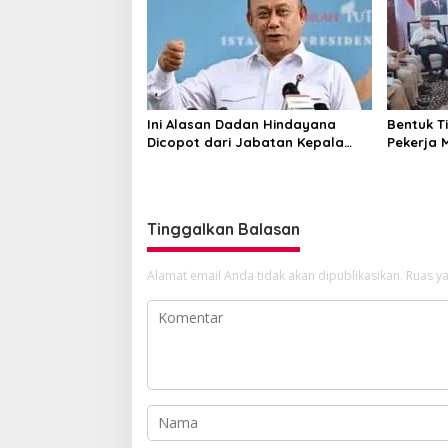
Ini Alasan Dadan Hindayana
Bentuk T
Dicopot dari Jabatan Kepala
Pekerja 
BGN
Kapal Ko
Apresiasi
Tinggalkan Balasan
Alamat email Anda tidak akan dipublikasikan.
Ruas ya