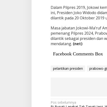
Dalam Pilpres 2019, Jokowi kem
ini, Presiden Joko Widodo dida
dilantik pada 20 Oktober 2019
Masa jabatan Jokowi-Ma’ruf Am
pemenang Pilpres 2024, Prabo
dilantik sebagai presiden dan 
mendatang.
(net)
Facebook Comments Box
pelantikan presiden
prabowo-gi
Navigasi
Pos sebelumnya
Pj Bupati Langkat Tak Tapati Janji, 