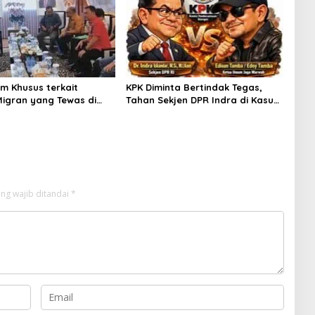
im Khusus terkait
KPK Diminta Bertindak Tegas,
Migran yang Tewas di
Tahan Sekjen DPR Indra di Kasus
rsel, JAGA MARWAH
Dugaan Korupsi Rumah Jabatan
 Menteri P2MI
ng wajib ditandai
*