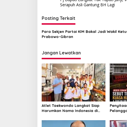
pos
Serapuh Asli Gantung BH Lagi
Posting Terkait
Para Sekjen Partai KIM Bakal Jadi Wakil Ket
Prabowo-Gibran
Jangan Lewatkan
Atlet Taekwondo Langkat Siap
Penyitaan
Harumkan Nama Indonesia di
Pelangga
Ajang Internasional G2 Asian
Praperad
Pengakua