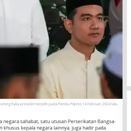
ing Raka presiden terpilih pada Pemilu Pilpres 14 Februari 2024 lalu.
a negara sahabat, satu utusan Perserikatan Bangsa-
 khusus kepala negara lainnya, juga hadir pada