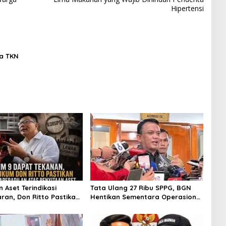
Hipertensi
ua TKN
 Aset Terindikasi
Tata Ulang 27 Ribu SPPG, BGN
ran, Don Ritto Pastikan
Hentikan Sementara Operasional
ilan Atas Dasar
MBG
n Kliennya