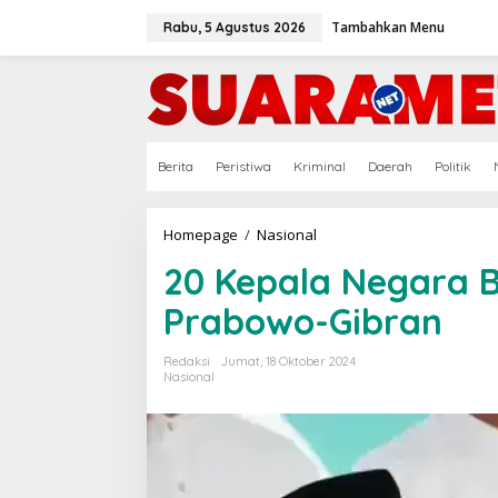
Lewati
ke
Tambahkan Menu
Rabu, 5 Agustus 2026
konten
Berita
Peristiwa
Kriminal
Daerah
Politik
20
Homepage
/
Nasional
Kepala
20 Kepala Negara B
Negara
Bakal
Prabowo-Gibran
Hadiri
Pelantikan
Prabowo-
Redaksi
Jumat, 18 Oktober 2024
Gibran
Nasional