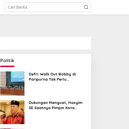
Politik
Defri: Walk Out Bobby di
Paripurna Tak Perlu
Dipersoalkan, Sudah Sesuai
Kourum
Dukungan Menguat, Hasyim
SE Saatnya Pimpin Kota
Medan ke Depan