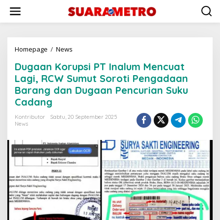
Lewati
ke
konten
Dugaan
Homepage
/
News
Korupsi
Dugaan Korupsi PT Inalum Mencuat
PT
Inalum
Lagi, RCW Sumut Soroti Pengadaan
Mencuat
Barang dan Dugaan Pencurian Suku
Lagi,
Cadang
RCW
Sumut
Kontributor
Sabtu, 20 September 2025
Soroti
News
Pengadaan
Barang
dan
Dugaan
Pencurian
Suku
Cadang