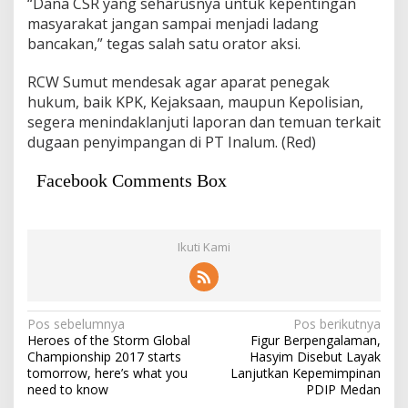
“Dana CSR yang seharusnya untuk kepentingan
masyarakat jangan sampai menjadi ladang
bancakan,” tegas salah satu orator aksi.
RCW Sumut mendesak agar aparat penegak
hukum, baik KPK, Kejaksaan, maupun Kepolisian,
segera menindaklanjuti laporan dan temuan terkait
dugaan penyimpangan di PT Inalum. (Red)
Facebook Comments Box
Ikuti Kami
Navigasi
Pos sebelumnya
Pos berikutnya
Heroes of the Storm Global
Figur Berpengalaman,
pos
Championship 2017 starts
Hasyim Disebut Layak
tomorrow, here’s what you
Lanjutkan Kepemimpinan
need to know
PDIP Medan