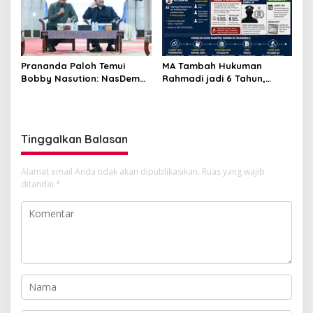
Prananda Paloh Temui
MA Tambah Hukuman
Bobby Nasution: NasDem
Rahmadi jadi 6 Tahun,
Siap Dukung Apapun
Upaya Kasasi Disinyalir
Kapanpun
Hanya untuk Jatuhkan
Kompol DK
Tinggalkan Balasan
Alamat email Anda tidak akan dipublikasikan.
Ruas yang wajib
ditandai
*