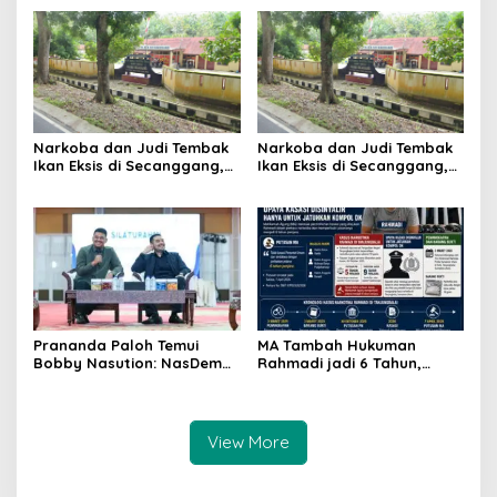
Polsek Stabat
Jawab PSSI
Narkoba dan Judi Tembak
Narkoba dan Judi Tembak
Ikan Eksis di Secanggang,
Ikan Eksis di Secanggang,
Warga : Kapolsek Tidur?
Warga : Kapolsek Tidur?
Prananda Paloh Temui
MA Tambah Hukuman
Bobby Nasution: NasDem
Rahmadi jadi 6 Tahun,
Siap Dukung Apapun
Upaya Kasasi Disinyalir
Kapanpun
Hanya untuk Jatuhkan
Kompol DK
View More