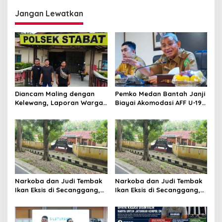
Jangan Lewatkan
Diancam Maling dengan
Pemko Medan Bantah Janji
Kelewang, Laporan Warga
Biayai Akomodasi AFF U-19,
Sumber Mulyo Diterima
Sekda Wiriya: Tanggung
Polsek Stabat
Jawab PSSI
Narkoba dan Judi Tembak
Narkoba dan Judi Tembak
Ikan Eksis di Secanggang,
Ikan Eksis di Secanggang,
Warga : Kapolsek Tidur?
Warga : Kapolsek Tidur?