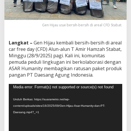
Gen Hijau usai bersih-bersih di areal CFD Stabat.
Langkat –
Gen Hijau kembali bersih-bersih di areal
car free day (CFD) Alun-alun T Amir Hamzah Stabat,
Minggu (28/9/2025) pagi. Kali ini, komunitas
pemuda peduli lingkugan ini berkolaborasi dengan
ASAR Humanity membagikan ratusan paket produk
pangan PT Daesang Agung Indonesia.
Pemutar
Media error: Format(s) not supported or source(s) not found
Video
Unduh Berkas: https://suarametro.net/wp-
content/uploads/sites/16/2025/09/Gen-Hijau-Asar-Humanity-dan-PT-
Daesang.mp4?_=1