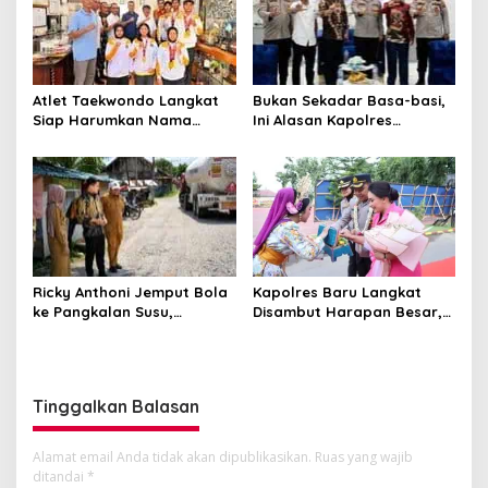
Atlet Taekwondo Langkat
Bukan Sekadar Basa-basi,
Siap Harumkan Nama
Ini Alasan Kapolres
Indonesia di Ajang
Langkat Sambangi Ricky
Internasional G2 Asian
Anthony
Kapolres Baru Langkat
Ricky Anthoni Jemput Bola
Disambut Harapan Besar,
ke Pangkalan Susu,
Ricky Anthoni Minta AKBP
Perjuangkan Perbaikan
Hannry Tambunan Tumpas
Jalan Provinsi Masuk
Narkoba hingga ke Akar
Anggaran 2027
Tinggalkan Balasan
Alamat email Anda tidak akan dipublikasikan.
Ruas yang wajib
ditandai
*