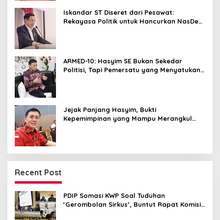
Iskandar ST Diseret dari Pesawat:
Rekayasa Politik untuk Hancurkan NasDem
Sumut ?
ARMED-10: Hasyim SE Bukan Sekedar
Politisi, Tapi Pemersatu yang Menyatukan
Medan dalam Harmoni
Jejak Panjang Hasyim, Bukti
Kepemimpinan yang Mampu Merangkul
Semua Golongan
Recent Post
PDIP Somasi KWP Soal Tuduhan
‘Gerombolan Sirkus’, Buntut Rapat Komisi
II Dipimpin Sufmi Dasco Ahmad