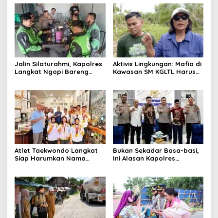
Jalin Silaturahmi, Kapolres
Aktivis Lingkungan: Mafia di
Langkat Ngopi Bareng
Kawasan SM KGLTL Harus
Pengemudi Ojol di Stabat
Diberantas
Atlet Taekwondo Langkat
Bukan Sekadar Basa-basi,
Siap Harumkan Nama
Ini Alasan Kapolres
Indonesia di Ajang
Langkat Sambangi Ricky
Internasional G2 Asian
Anthony