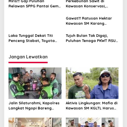
Miris!!! Gaji Puluhan
Perkebunan Sawit di
Relawan SPPG Pantai Gemi
Kawasan Konservasi,
6 Hari Tak Dibayar
BKSDA: Itu Ilegal
Gawat!!! Ratusan Hektar
Kawasan SM Karang
Gading dan Langkat Timur
Laut Disulap Jadi Kebun
Laka Tunggal Dekat Titi
Tujuh Bulan Tak Digaji,
Sawit
Penceng Stabat, Toyota
Puluhan Tenaga PKWT RSU
Rush Terperosok Dekat
Tanjung Selamat Meradang
Kuburan
Jangan Lewatkan
Jalin Silaturahmi, Kapolres
Aktivis Lingkungan: Mafia di
Langkat Ngopi Bareng
Kawasan SM KGLTL Harus
Pengemudi Ojol di Stabat
Diberantas