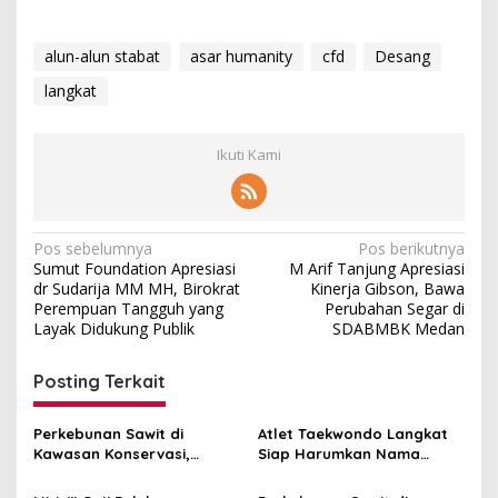
alun-alun stabat
asar humanity
cfd
Desang
langkat
Ikuti Kami
Navigasi
Pos sebelumnya
Pos berikutnya
Sumut Foundation Apresiasi
M Arif Tanjung Apresiasi
pos
dr Sudarija MM MH, Birokrat
Kinerja Gibson, Bawa
Perempuan Tangguh yang
Perubahan Segar di
Layak Didukung Publik
SDABMBK Medan
Posting Terkait
Perkebunan Sawit di
Atlet Taekwondo Langkat
Kawasan Konservasi,
Siap Harumkan Nama
BKSDA : Kita Evaluasi
Indonesia di Ajang
Internasional G2 Asian