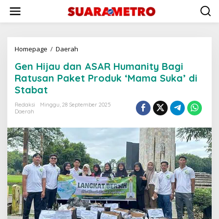
Lewati
ke
konten
Gen
Homepage
/
Daerah
Hijau
Gen Hijau dan ASAR Humanity Bagi
dan
ASAR
Ratusan Paket Produk ‘Mama Suka’ di
Humanity
Stabat
Bagi
Ratusan
Redaksi
Minggu, 28 September 2025
Paket
Daerah
Produk
‘Mama
Suka’
di
Stabat