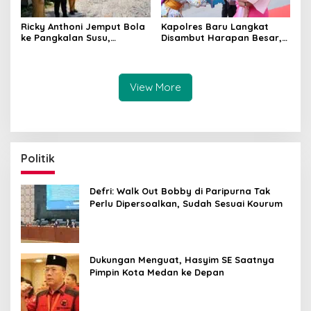
Kapolres Baru Langkat
Ricky Anthoni Jemput Bola
Disambut Harapan Besar,
ke Pangkalan Susu,
Ricky Anthoni Minta AKBP
Perjuangkan Perbaikan
Hannry Tambunan Tumpas
Jalan Provinsi Masuk
Narkoba hingga ke Akar
Anggaran 2027
View More
Politik
Defri: Walk Out Bobby di Paripurna Tak
Perlu Dipersoalkan, Sudah Sesuai Kourum
Dukungan Menguat, Hasyim SE Saatnya
Pimpin Kota Medan ke Depan