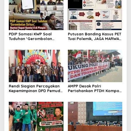
PDIP Somasi KWP Soal
Putusan Banding Kasus PET
Tuduhan ‘Gerombolan
Tuai Polemik, JAGA MARWAH
Sirkus’, Buntut Rapat
Minta MA Periksa Peran
Komisi II Dipimpin Sufmi
Bakrie Group
Dasco Ahmad
Rendi Siagian Percayakan
AMPP Desak Polri
Kepemimpinan DPD Pemuda
Pertahankan PTDH Kompol
Karya Nasional Kota
DK dan Tolak Upaya
Medan kepada Josef
Banding
Sembiring