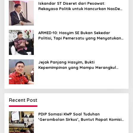
Iskandar ST Diseret dari Pesawat:
Rekayasa Politik untuk Hancurkan NasDem
Sumut ?
ARMED-10: Hasyim SE Bukan Sekedar
Politisi, Tapi Pemersatu yang Menyatukan
Medan dalam Harmoni
Jejak Panjang Hasyim, Bukti
Kepemimpinan yang Mampu Merangkul
Semua Golongan
Recent Post
PDIP Somasi KWP Soal Tuduhan
‘Gerombolan Sirkus’, Buntut Rapat Komisi
II Dipimpin Sufmi Dasco Ahmad