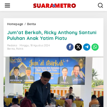
Lewati
ke
konten
Jum’at
Homepage
/
Berita
Berkah,
Jum’at Berkah, Ricky Anthony Santuni
Ricky
Anthony
Puluhan Anak Yatim Piatu
Santuni
Puluhan
Redaksi
Minggu, 18 Agustus 2024
Berita
,
Politik
Anak
Yatim
Piatu