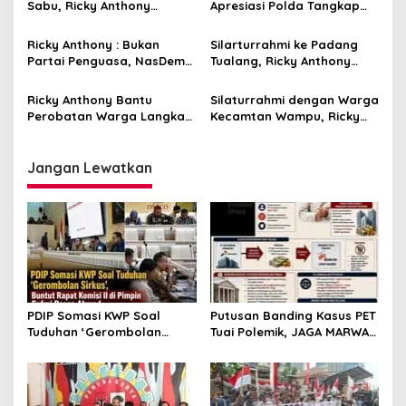
Sabu, Ricky Anthony
Apresiasi Polda Tangkap
Apresiasi Ditresnarkoba
Kurir 30 Kg Sabu di Langkat
Polda Sumut
Ricky Anthony : Bukan
Silarturrahmi ke Padang
Partai Penguasa, NasDem
Tualang, Ricky Anthony
Langkat Harus Berani
Disambut Gembira
Melawan
Ricky Anthony Bantu
Silaturrahmi dengan Warga
Perobatan Warga Langkat
Kecamtan Wampu, Ricky
Korban Laka Lantas di
Anthony Disambut Hangat
Aceh
Jangan Lewatkan
PDIP Somasi KWP Soal
Putusan Banding Kasus PET
Tuduhan ‘Gerombolan
Tuai Polemik, JAGA MARWAH
Sirkus’, Buntut Rapat
Minta MA Periksa Peran
Komisi II Dipimpin Sufmi
Bakrie Group
Dasco Ahmad