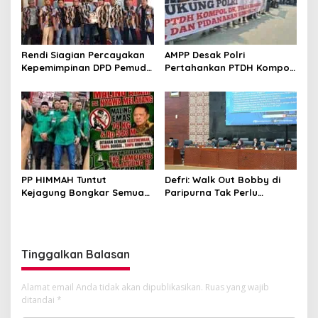
Rendi Siagian Percayakan
AMPP Desak Polri
Kepemimpinan DPD Pemuda
Pertahankan PTDH Kompol
Karya Nasional Kota
DK dan Tolak Upaya
Medan kepada Josef
Banding
Sembiring
Defri: Walk Out Bobby di
PP HIMMAH Tuntut
Paripurna Tak Perlu
Kejagung Bongkar Semua
Dipersoalkan, Sudah Sesuai
Dugaan Kasus Febrie
Kourum
Adriansyah Secara
Transparan
Tinggalkan Balasan
Alamat email Anda tidak akan dipublikasikan.
Ruas yang wajib
ditandai
*