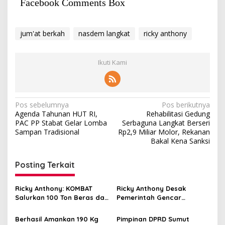
Facebook Comments Box
jum'at berkah
nasdem langkat
ricky anthony
Ikuti Kami
Navigasi
Pos sebelumnya
Pos berikutnya
Agenda Tahunan HUT RI,
Rehabilitasi Gedung
pos
PAC PP Stabat Gelar Lomba
Serbaguna Langkat Berseri
Sampan Tradisional
Rp2,9 Miliar Molor, Rekanan
Bakal Kena Sanksi
Posting Terkait
Ricky Anthony: KOMBAT
Ricky Anthony Desak
Salurkan 100 Ton Beras dan
Pemerintah Gencar
Ribuan Paket Bahan
Gelontorkan Bahan Pangan
Pangan
ke Pelosok Wilayah
Berhasil Amankan 190 Kg
Pimpinan DPRD Sumut
Terdampak Bencana