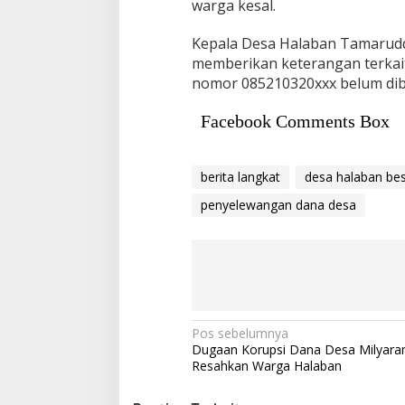
warga kesal.
Kepala Desa Halaban Tamaruddi
memberikan keterangan terkait
nomor 085210320xxx belum dib
Facebook Comments Box
berita langkat
desa halaban bes
penyelewangan dana desa
Navigasi
Pos sebelumnya
Dugaan Korupsi Dana Desa Milyara
pos
Resahkan Warga Halaban