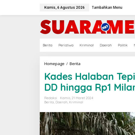
Lewati
ke
Tambahkan Menu
Kamis, 6 Agustus 2026
konten
Berita
Peristiwa
Kriminal
Daerah
Politik
Kades
Homepage
/
Berita
Halaban
Kades Halaban Tep
Tepis
Dugaan
DD hingga Rp1 Mila
Penyelewengan
DD
hingga
Redaksi
Kamis, 21 Maret 2024
Rp1
Berita
,
Daerah
,
Kriminal
Milar
Lebih