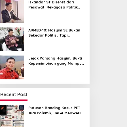
Iskandar ST Diseret dari
Pesawat: Rekayasa Politik
untuk Hancurkan NasDem
Sumut ?
ARMED-10: Hasyim SE Bukan
Sekedar Politisi, Tapi
Pemersatu yang Menyatukan
Medan dalam Harmoni
Jejak Panjang Hasyim, Bukti
Kepemimpinan yang Mampu
Merangkul Semua Golongan
Recent Post
Putusan Banding Kasus PET
Tuai Polemik, JAGA MARWAH
Minta MA Periksa Peran Bakrie
Group