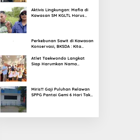
Aktivis Lingkungan: Mafia di
Kawasan SM KGLTL Harus
Diberantas
Perkebunan Sawit di Kawasan
Konservasi, BKSDA : Kita
Evaluasi
Atlet Taekwondo Langkat
Siap Harumkan Nama
Indonesia di Ajang
Internasional G2 Asian
Miris!!! Gaji Puluhan Relawan
SPPG Pantai Gemi 6 Hari Tak
Dibayar