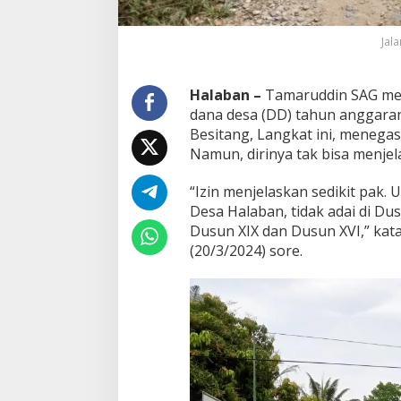
Jal
Halaban –
Tamaruddin SAG men
dana desa (DD) tahun anggaran
Besitang, Langkat ini, menegas
Namun, dirinya tak bisa menjel
“Izin menjelaskan sedikit pak.
Desa Halaban, tidak adai di Du
Dusun XIX dan Dusun XVI,” ka
(20/3/2024) sore.