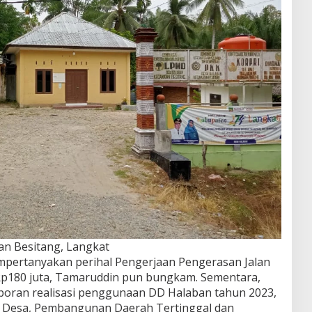
an Besitang, Langkat
mpertanyakan perihal Pengerjaan Pengerasan Jalan
 Rp180 juta, Tamaruddin pun bungkam. Sementara,
aporan realisasi penggunaan DD Halaban tahun 2023,
n Desa, Pembangunan Daerah Tertinggal dan