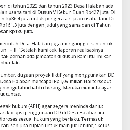
ber, di tahun 2022 dan tahun 2023 Desa Halaban ada
n usaha tani di Dusun V Kebun Buah Rp427 juta. Di
n Rp86.4 juta untuk pengerasan jalan usaha tani. Di
 Rp161,3 juta dengan judul yang sama dan di Tahun
sar Rp180 juta.
Pemerintah Desa Halaban juga menganggarkan untuk
I – II. “Setelah kami cek, laporan realisasinya
 tak pernah ada jembatan di dusun kami itu. Ini kan
mber lain.
ra sumber, dugaan proyek fiktif yang menggunakan DD
 Desa Halaban mencapai Rp1,09 miliar. Hal tersebut
mengetahui hal itu berang. Mereka meminta agar
ut tuntas.
negak hukum (APH) agar segera menindaklanjuti
aan korupsi penggunaan DD di Desa Halaban ini.
s diproses sesuai hukum yang berlaku. Termasuk
usan juta rupiah untuk main judi online,” ketus