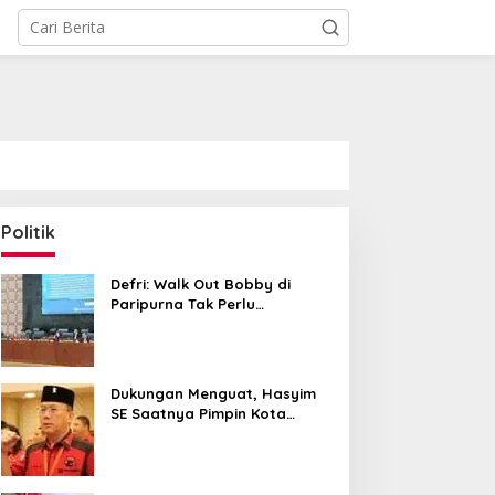
Politik
Defri: Walk Out Bobby di
Paripurna Tak Perlu
Dipersoalkan, Sudah Sesuai
Kourum
Dukungan Menguat, Hasyim
SE Saatnya Pimpin Kota
Medan ke Depan