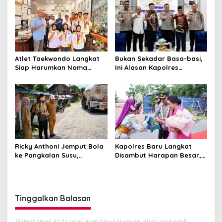
Atlet Taekwondo Langkat
Bukan Sekadar Basa-basi,
Siap Harumkan Nama
Ini Alasan Kapolres
Indonesia di Ajang
Langkat Sambangi Ricky
Internasional G2 Asian
Anthony
Kapolres Baru Langkat
Ricky Anthoni Jemput Bola
Disambut Harapan Besar,
ke Pangkalan Susu,
Ricky Anthoni Minta AKBP
Perjuangkan Perbaikan
Hannry Tambunan Tumpas
Jalan Provinsi Masuk
Narkoba hingga ke Akar
Anggaran 2027
Tinggalkan Balasan
Alamat email Anda tidak akan dipublikasikan.
Ruas yang wajib