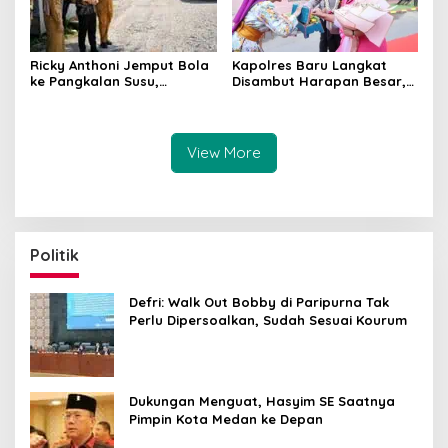
Kapolres Baru Langkat
Ricky Anthoni Jemput Bola
Disambut Harapan Besar,
ke Pangkalan Susu,
Ricky Anthoni Minta AKBP
Perjuangkan Perbaikan
Hannry Tambunan Tumpas
Jalan Provinsi Masuk
Narkoba hingga ke Akar
Anggaran 2027
View More
Politik
Defri: Walk Out Bobby di Paripurna Tak
Perlu Dipersoalkan, Sudah Sesuai Kourum
Dukungan Menguat, Hasyim SE Saatnya
Pimpin Kota Medan ke Depan