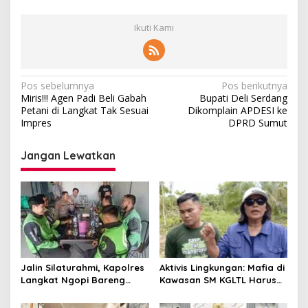
Ikuti Kami
Navigasi
Pos sebelumnya
Pos berikutnya
Miris!!! Agen Padi Beli Gabah
Bupati Deli Serdang
pos
Petani di Langkat Tak Sesuai
Dikomplain APDESI ke
Impres
DPRD Sumut
Jangan Lewatkan
Jalin Silaturahmi, Kapolres
Aktivis Lingkungan: Mafia di
Langkat Ngopi Bareng
Kawasan SM KGLTL Harus
Pengemudi Ojol di Stabat
Diberantas