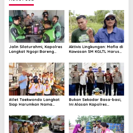
Jalin Silaturahmi, Kapolres
Aktivis Lingkungan: Mafia di
Langkat Ngopi Bareng
Kawasan SM KGLTL Harus
Pengemudi Ojol di Stabat
Diberantas
Atlet Taekwondo Langkat
Bukan Sekadar Basa-basi,
Siap Harumkan Nama
Ini Alasan Kapolres
Indonesia di Ajang
Langkat Sambangi Ricky
Internasional G2 Asian
Anthony