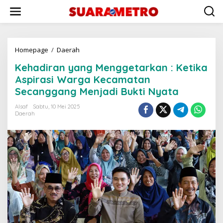
Lewati
ke
konten
Kehadiran
Homepage
/
Daerah
yang
Kehadiran yang Menggetarkan : Ketika
Menggetarkan
:
Aspirasi Warga Kecamatan
Ketika
Secanggang Menjadi Bukti Nyata
Aspirasi
Warga
Alsaf
Sabtu, 10 Mei 2025
Kecamatan
Daerah
Secanggang
Menjadi
Bukti
Nyata