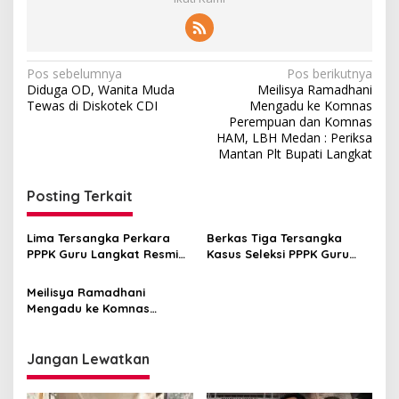
Navigasi
Pos sebelumnya
Pos berikutnya
Diduga OD, Wanita Muda
Meilisya Ramadhani
pos
Tewas di Diskotek CDI
Mengadu ke Komnas
Perempuan dan Komnas
HAM, LBH Medan : Periksa
Mantan Plt Bupati Langkat
Posting Terkait
Lima Tersangka Perkara
Berkas Tiga Tersangka
PPPK Guru Langkat Resmi
Kasus Seleksi PPPK Guru
Kenakan ‘Rompi Merah’
Langkat P21, LBH Medan :
Kejatisu
Harus Segera Ditahan
Meilisya Ramadhani
Mengadu ke Komnas
Perempuan dan Komnas
HAM, LBH Medan : Periksa
Mantan Plt Bupati Langkat
Jangan Lewatkan