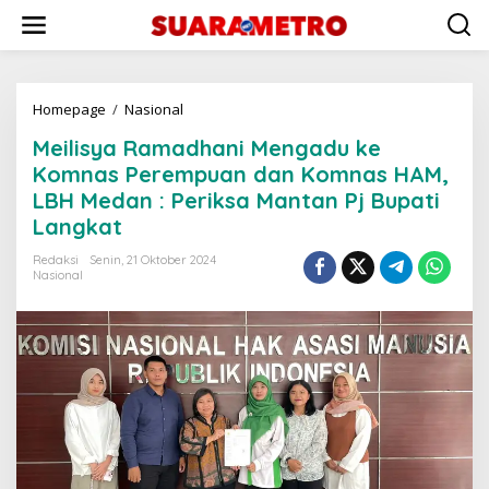
Lewati
ke
konten
Meilisya
Homepage
/
Nasional
Ramadhani
Meilisya Ramadhani Mengadu ke
Mengadu
ke
Komnas Perempuan dan Komnas HAM,
Komnas
LBH Medan : Periksa Mantan Pj Bupati
Perempuan
Langkat
dan
Komnas
Redaksi
Senin, 21 Oktober 2024
HAM,
Nasional
LBH
Medan
:
Periksa
Mantan
Pj
Bupati
Langkat