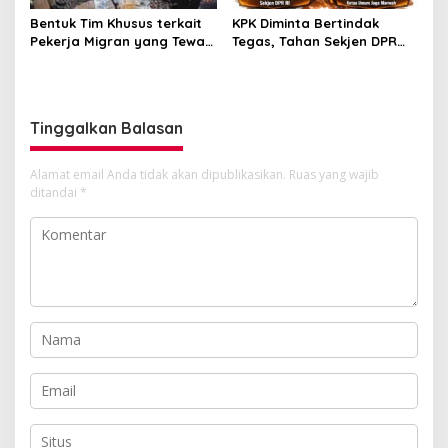
KPK Diminta Bertindak
Bentuk Tim Khusus terkait
Tegas, Tahan Sekjen DPR
Pekerja Migran yang Tewas
Indra di Kasus Dugaan
di Kapal Korsel, JAGA
Korupsi Rumah Jabatan
MARWAH Apresiasi Menteri
P2MI
Tinggalkan Balasan
Alamat email Anda tidak akan dipublikasikan.
Ruas yang wajib
ditandai
*