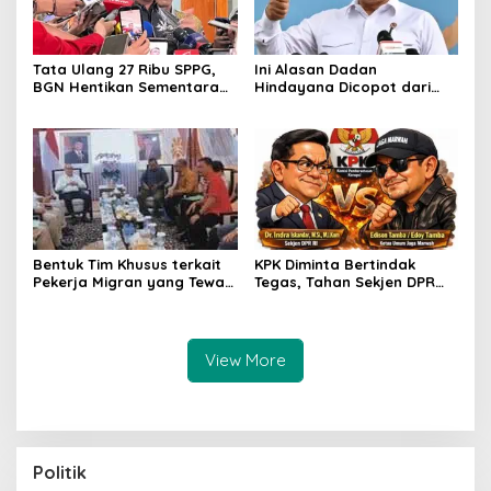
Tata Ulang 27 Ribu SPPG,
Ini Alasan Dadan
BGN Hentikan Sementara
Hindayana Dicopot dari
Operasional MBG
Jabatan Kepala BGN
KPK Diminta Bertindak
Bentuk Tim Khusus terkait
Tegas, Tahan Sekjen DPR
Pekerja Migran yang Tewas
Indra di Kasus Dugaan
di Kapal Korsel, JAGA
Korupsi Rumah Jabatan
MARWAH Apresiasi Menteri
P2MI
View More
Politik