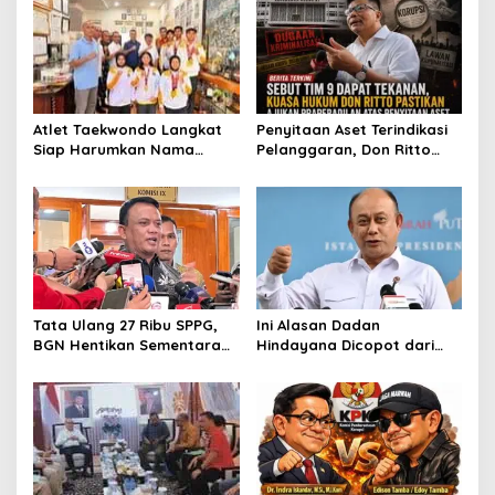
Penyitaan Aset Terindikasi
Atlet Taekwondo Langkat
Pelanggaran, Don Ritto
Siap Harumkan Nama
Pastikan Praperadilan Atas
Indonesia di Ajang
Dasar Pengakuan Kliennya
Internasional G2 Asian
Tata Ulang 27 Ribu SPPG,
Ini Alasan Dadan
BGN Hentikan Sementara
Hindayana Dicopot dari
Operasional MBG
Jabatan Kepala BGN