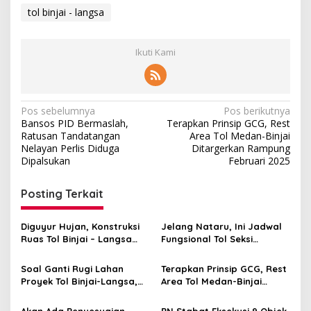
tol binjai - langsa
Ikuti Kami
Navigasi
Pos sebelumnya
Pos berikutnya
Bansos PID Bermaslah,
Terapkan Prinsip GCG, Rest
pos
Ratusan Tandatangan
Area Tol Medan-Binjai
Nelayan Perlis Diduga
Ditargerkan Rampung
Dipalsukan
Februari 2025
Posting Terkait
Diguyur Hujan, Konstruksi
Jelang Nataru, Ini Jadwal
Ruas Tol Binjai – Langsa
Fungsional Tol Seksi
Longsor
Tanjung Pura – Pangkalan
Brandan
Soal Ganti Rugi Lahan
Terapkan Prinsip GCG, Rest
Proyek Tol Binjai-Langsa,
Area Tol Medan-Binjai
Warga Gebang Ricuh
Ditargerkan Rampung
Februari 2025
Akan Ada Penyesuaian,
PN Stabat Eksekusi 9 Objek