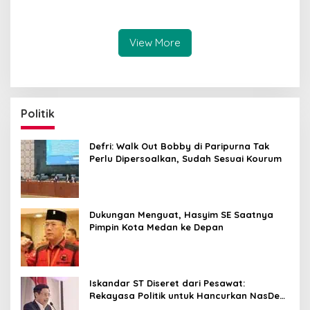
DK dan Tolak Upaya
Dugaan Kasus Febrie
Banding
Adriansyah Secara
Transparan
View More
Politik
Defri: Walk Out Bobby di Paripurna Tak
Perlu Dipersoalkan, Sudah Sesuai Kourum
Dukungan Menguat, Hasyim SE Saatnya
Pimpin Kota Medan ke Depan
Iskandar ST Diseret dari Pesawat:
Rekayasa Politik untuk Hancurkan NasDem
Sumut ?