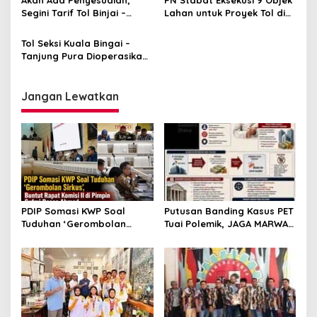
Segini Tarif Tol Binjai –
Lahan untuk Proyek Tol di
Stabat
Kecamatan Gebang
Tol Seksi Kuala Bingai –
Tanjung Pura Dioperasikan,
Warga : dari Amplas Tak
Sampai Satu Jam
Jangan Lewatkan
PDIP Somasi KWP Soal
Putusan Banding Kasus PET
Tuduhan ‘Gerombolan
Tuai Polemik, JAGA MARWAH
Sirkus’, Buntut Rapat
Minta MA Periksa Peran
Komisi II Dipimpin Sufmi
Bakrie Group
Dasco Ahmad