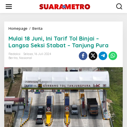
Lewati
ke
konten
Mulai
Homepage
/
Berita
18
Mulai 18 Juni, Ini Tarif Tol Binjai –
Juni,
Ini
Langsa Seksi Stabat – Tanjung Pura
Tarif
Tol
Redaksi
Selasa, 16 Juli 2024
Berita
,
Nasional
Binjai
–
Langsa
Seksi
Stabat
–
Tanjung
Pura