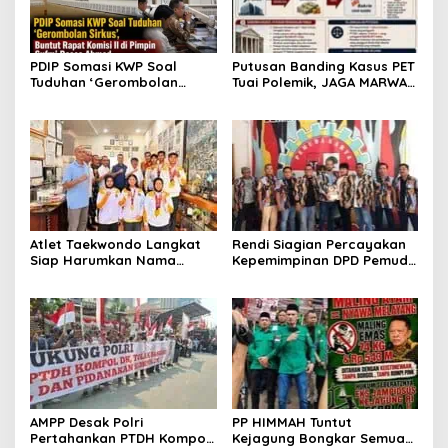
PDIP Somasi KWP Soal
Putusan Banding Kasus PET
Tuduhan ‘Gerombolan
Tuai Polemik, JAGA MARWAH
Sirkus’, Buntut Rapat
Minta MA Periksa Peran
Komisi II Dipimpin Sufmi
Bakrie Group
Dasco Ahmad
Atlet Taekwondo Langkat
Rendi Siagian Percayakan
Siap Harumkan Nama
Kepemimpinan DPD Pemuda
Indonesia di Ajang
Karya Nasional Kota
Internasional G2 Asian
Medan kepada Josef
Sembiring
AMPP Desak Polri
PP HIMMAH Tuntut
Pertahankan PTDH Kompol
Kejagung Bongkar Semua