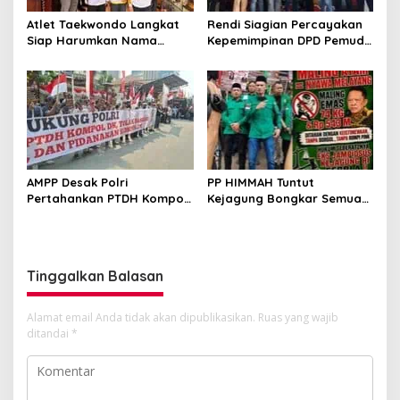
Atlet Taekwondo Langkat
Rendi Siagian Percayakan
Siap Harumkan Nama
Kepemimpinan DPD Pemuda
Indonesia di Ajang
Karya Nasional Kota
Internasional G2 Asian
Medan kepada Josef
Sembiring
AMPP Desak Polri
PP HIMMAH Tuntut
Pertahankan PTDH Kompol
Kejagung Bongkar Semua
DK dan Tolak Upaya
Dugaan Kasus Febrie
Banding
Adriansyah Secara
Transparan
Tinggalkan Balasan
Alamat email Anda tidak akan dipublikasikan.
Ruas yang wajib
ditandai
*