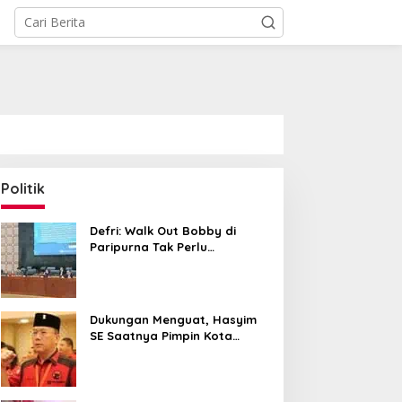
Politik
Defri: Walk Out Bobby di
Paripurna Tak Perlu
Dipersoalkan, Sudah Sesuai
Kourum
Dukungan Menguat, Hasyim
SE Saatnya Pimpin Kota
Medan ke Depan