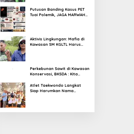
Putusan Banding Kasus PET
Tuai Polemik, JAGA MARWAH
Minta MA Periksa Peran Bakrie
Group
Aktivis Lingkungan: Mafia di
Kawasan SM KGLTL Harus
Diberantas
Perkebunan Sawit di Kawasan
Konservasi, BKSDA : Kita
Evaluasi
Atlet Taekwondo Langkat
Siap Harumkan Nama
Indonesia di Ajang
Internasional G2 Asian