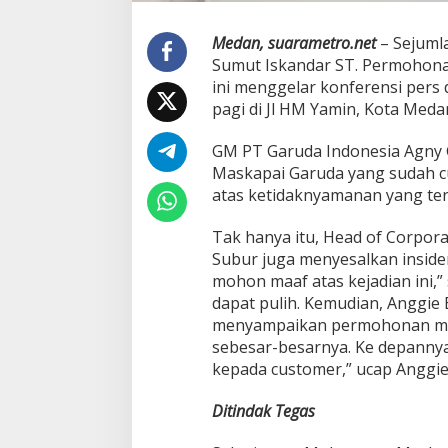
Medan, suarametro.net
– Sejuml
Sumut Iskandar ST. Permohona
ini menggelar konferensi pers
pagi di Jl HM Yamin, Kota Meda
GM PT Garuda Indonesia Agny 
Maskapai Garuda yang sudah cu
atas ketidaknyamanan yang terj
Tak hanya itu, Head of Corpora
Subur juga menyesalkan insiden
mohon maaf atas kejadian ini,
dapat pulih. Kemudian, Anggie
menyampaikan permohonan ma
sebesar-besarnya. Ke depanny
kepada customer,” ucap Anggie
Ditindak Tegas