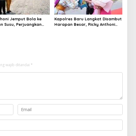
thoni Jemput Bola ke
Kapolres Baru Langkat Disambut
n Susu, Perjuangkan
Harapan Besar, Ricky Anthoni
n Jalan Provinsi Masuk
Minta AKBP Hannry Tambunan
n 2027
Tumpas Narkoba hingga ke Akar
ng wajib ditandai
*