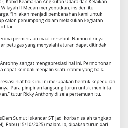
r, Kabid Keamanan Angkutan Udara dan Kelaikan
 Wilayah II Medan menyebutkan, insiden itu
harga. “Ini akan menjadi pembenahan kami untuk
ap calon penumpang dalam melakukan kegiatan
uchtar.
rima permintaan maaf tersebut. Namun dirinya
r petugas yang menyalahi aturan dapat ditindak
Antohny sangat mengapresiasi hal ini. Permohonan
 dapat kembali menjalin silaturrahmi yang baik.
esiasi niat baik ini. Ini merupakan bentuk kepedulian
nnya. Para pimpinan langsung turun untuk meminta
an,” tutur Ricky Anthony di sela pertemuan itu.
sDem Sumut Iskandar ST jadi korban salah tangkap
ol), Rabu (15/10/2025) malam. Ia, dipaksa turun dari