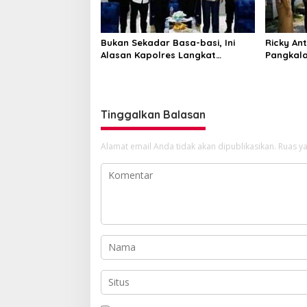
Bukan Sekadar Basa-basi, Ini
Ricky An
Alasan Kapolres Langkat
Pangkala
Sambangi Ricky Anthony
Perbaika
Anggara
Tinggalkan Balasan
Alamat email Anda tidak akan dipublikasikan.
Ruas ya