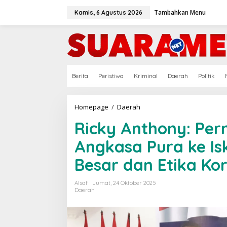
Lewati
ke
Tambahkan Menu
Kamis, 6 Agustus 2026
konten
Berita
Peristiwa
Kriminal
Daerah
Politik
Ricky
Homepage
/
Daerah
Anthony:
Ricky Anthony: Pe
Permintaan
Maaf
Angkasa Pura ke Is
Garuda
dan
Besar dan Etika Kor
Angkasa
Pura
ke
Alsaf
Jumat, 24 Oktober 2025
Iskandar
Daerah
ST
Tunjukkan
Jiwa
Besar