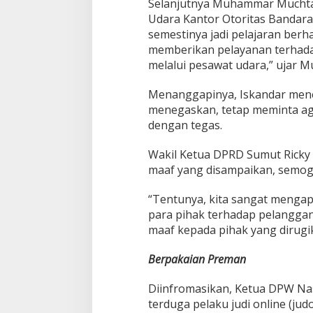
Selanjutnya Muhammar Muchta
Udara Kantor Otoritas Bandara
semestinya jadi pelajaran ber
memberikan pelayanan terhad
melalui pesawat udara,” ujar M
Menanggapinya, Iskandar mene
menegaskan, tetap meminta aga
dengan tegas.
Wakil Ketua DPRD Sumut Ricky 
maaf yang disampaikan, semoga
“Tentunya, kita sangat mengapr
para pihak terhadap pelangga
maaf kepada pihak yang dirugik
Berpakaian Preman
Diinfromasikan, Ketua DPW Na
terduga pelaku judi online (jud