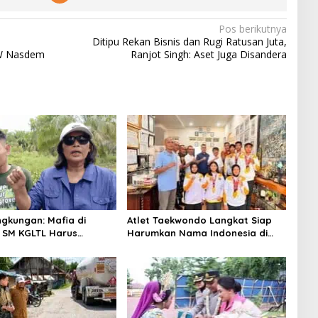
Pos berikutnya
Ditipu Rekan Bisnis dan Rugi Ratusan Juta,
PW Nasdem
Ranjot Singh: Aset Juga Disandera
ingkungan: Mafia di
Atlet Taekwondo Langkat Siap
 SM KGLTL Harus
Harumkan Nama Indonesia di
as
Ajang Internasional G2 Asian