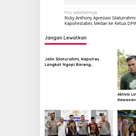
Navigasi
Pos sebelumnya
Ricky Anthony Apresiasi Silaturrahmi
pos
Kapolrestabes Medan ke Ketua D
Jangan Lewatkan
Jalin Silaturahmi, Kapolres
Langkat Ngopi Bareng
Pengemudi Ojol di Stabat
Aktivis L
Kawasan
Diberant