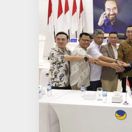
dan
Etika
Korporasi
Sejati