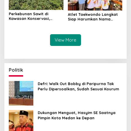
Perkebunan Sawit di
Atlet Taekwondo Langkat
Kawasan Konservasi,
Siap Harumkan Nama
BKSDA : Kita Evaluasi
Indonesia di Ajang
Internasional G2 Asian
View More
Politik
Defri: Walk Out Bobby di Paripurna Tak
Perlu Dipersoalkan, Sudah Sesuai Kourum
Dukungan Menguat, Hasyim SE Saatnya
Pimpin Kota Medan ke Depan