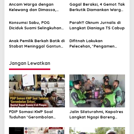
Polsek Stabat
Diterima Polres Langkat
Ancam Warga dengan
Gagal Beraksi, 4 Gemot Tak
Kelewang dan Dimassa,
Berkutik Diamankan Warga
Laporan Maling Sawit
Stabat
Diterima Polres Langkat
Konsumsi Sabu, POG
Parah!!! Oknum Jurnalis di
Diciduk Suami Selingkuhan
Langkat Dianiaya TS Cabup
di Kamar Hotel
Anak Pemilik Berkah Batik di
Difitnah Lakukan
Stabat Meninggal Gantung
Pelecehan, ‘Pengamen
Diri
Langkat’ Dipersekusi dan
Diusir Warga
Jangan Lewatkan
PDIP Somasi KWP Soal
Jalin Silaturahmi, Kapolres
Tuduhan ‘Gerombolan
Langkat Ngopi Bareng
Sirkus’, Buntut Rapat
Pengemudi Ojol di Stabat
Komisi II Dipimpin Sufmi
Dasco Ahmad