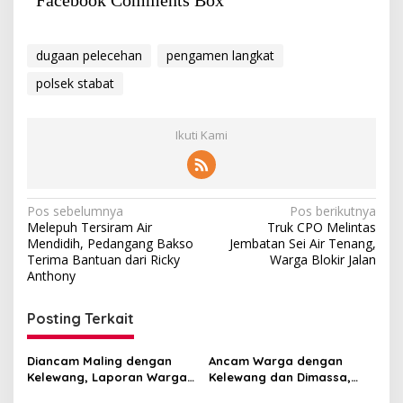
dugaan pelecehan
pengamen langkat
polsek stabat
Ikuti Kami
Navigasi
Pos sebelumnya
Pos berikutnya
Melepuh Tersiram Air
Truk CPO Melintas
pos
Mendidih, Pedangang Bakso
Jembatan Sei Air Tenang,
Terima Bantuan dari Ricky
Warga Blokir Jalan
Anthony
Posting Terkait
Diancam Maling dengan
Ancam Warga dengan
Kelewang, Laporan Warga
Kelewang dan Dimassa,
Sumber Mulyo Diterima
Laporan Maling Sawit