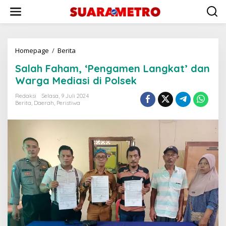
Lewati
ke
konten
Salah
Homepage
/
Berita
Faham,
Salah Faham, ‘Pengamen Langkat’ dan
‘Pengamen
Langkat’
Warga Mediasi di Polsek
dan
Warga
Redaksi
Selasa, 9 Juli 2024
Berita
,
Daerah
,
Peristiwa
Mediasi
di
Polsek