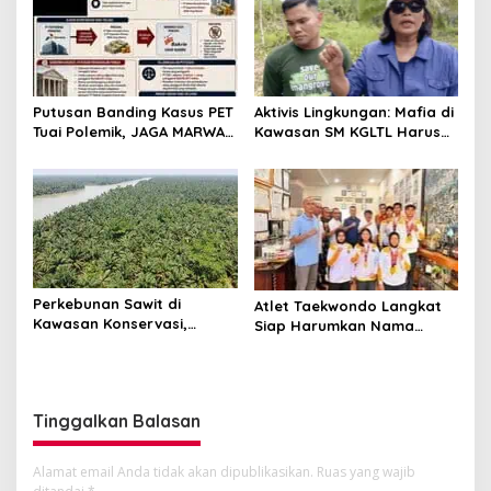
Putusan Banding Kasus PET
Aktivis Lingkungan: Mafia di
Tuai Polemik, JAGA MARWAH
Kawasan SM KGLTL Harus
Minta MA Periksa Peran
Diberantas
Bakrie Group
Perkebunan Sawit di
Atlet Taekwondo Langkat
Kawasan Konservasi,
Siap Harumkan Nama
BKSDA : Kita Evaluasi
Indonesia di Ajang
Internasional G2 Asian
Tinggalkan Balasan
Alamat email Anda tidak akan dipublikasikan.
Ruas yang wajib