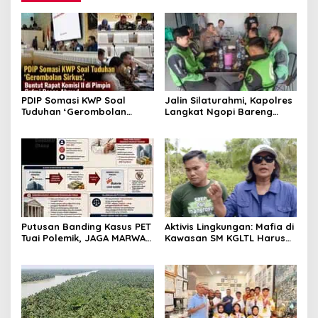
PDIP Somasi KWP Soal
Jalin Silaturahmi, Kapolres
Tuduhan ‘Gerombolan
Langkat Ngopi Bareng
Sirkus’, Buntut Rapat
Pengemudi Ojol di Stabat
Komisi II Dipimpin Sufmi
Dasco Ahmad
Putusan Banding Kasus PET
Aktivis Lingkungan: Mafia di
Tuai Polemik, JAGA MARWAH
Kawasan SM KGLTL Harus
Minta MA Periksa Peran
Diberantas
Bakrie Group