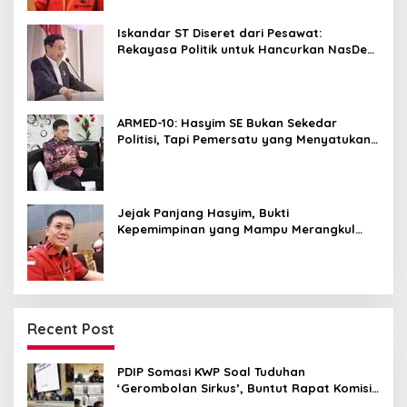
Iskandar ST Diseret dari Pesawat:
Rekayasa Politik untuk Hancurkan NasDem
Sumut ?
ARMED-10: Hasyim SE Bukan Sekedar
Politisi, Tapi Pemersatu yang Menyatukan
Medan dalam Harmoni
Jejak Panjang Hasyim, Bukti
Kepemimpinan yang Mampu Merangkul
Semua Golongan
Recent Post
PDIP Somasi KWP Soal Tuduhan
‘Gerombolan Sirkus’, Buntut Rapat Komisi
II Dipimpin Sufmi Dasco Ahmad