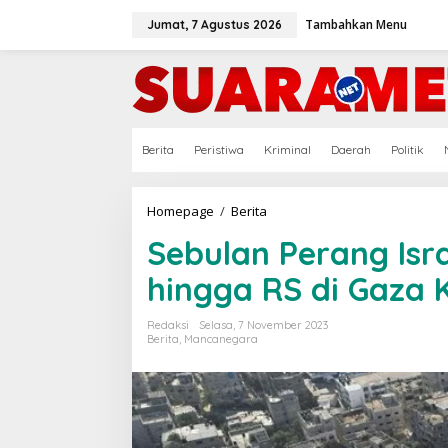
Lewati
ke
Tambahkan Menu
Jumat, 7 Agustus 2026
konten
Berita
Peristiwa
Kriminal
Daerah
Politik
Sebulan
Homepage
/
Berita
Perang
Sebulan Perang Isr
Israel-
Hamas:
hingga RS di Gaza 
10
Ribu
Tewas
Redaksi
Selasa, 7 November 2023
hingga
Berita
,
Mancanegara
RS
di
Gaza
Kolaps