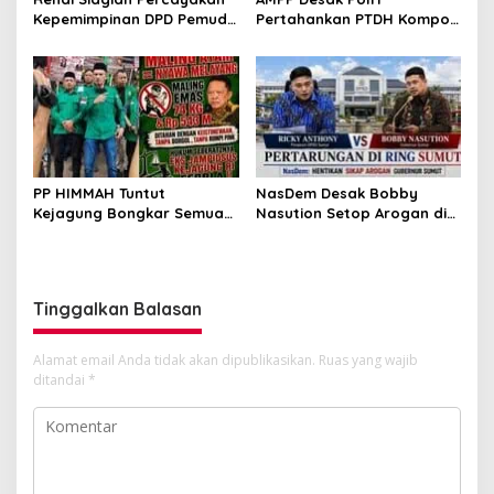
Kepemimpinan DPD Pemuda
Pertahankan PTDH Kompol
Karya Nasional Kota
DK dan Tolak Upaya
Medan kepada Josef
Banding
Sembiring
PP HIMMAH Tuntut
NasDem Desak Bobby
Kejagung Bongkar Semua
Nasution Setop Arogan di
Dugaan Kasus Febrie
DPRD Sumut
Adriansyah Secara
Transparan
Tinggalkan Balasan
Alamat email Anda tidak akan dipublikasikan.
Ruas yang wajib
ditandai
*