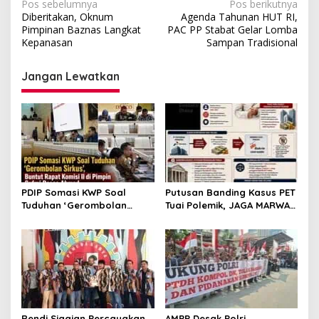
Navigasi
Pos sebelumnya
Pos berikutnya
Diberitakan, Oknum
Agenda Tahunan HUT RI,
pos
Pimpinan Baznas Langkat
PAC PP Stabat Gelar Lomba
Kepanasan
Sampan Tradisional
Jangan Lewatkan
PDIP Somasi KWP Soal
Putusan Banding Kasus PET
Tuduhan ‘Gerombolan
Tuai Polemik, JAGA MARWAH
Sirkus’, Buntut Rapat
Minta MA Periksa Peran
Komisi II Dipimpin Sufmi
Bakrie Group
Dasco Ahmad
Rendi Siagian Percayakan
AMPP Desak Polri