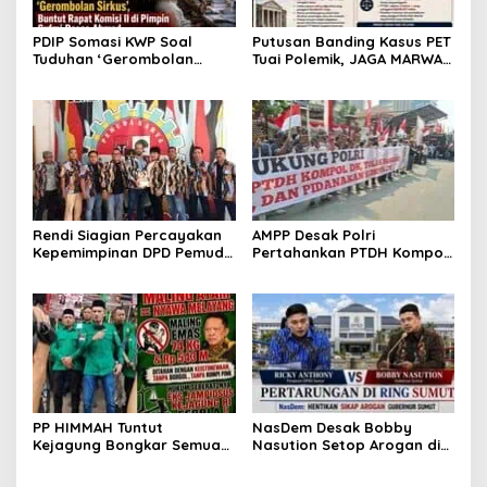
PDIP Somasi KWP Soal
Putusan Banding Kasus PET
Tuduhan ‘Gerombolan
Tuai Polemik, JAGA MARWAH
Sirkus’, Buntut Rapat
Minta MA Periksa Peran
Komisi II Dipimpin Sufmi
Bakrie Group
Dasco Ahmad
Rendi Siagian Percayakan
AMPP Desak Polri
Kepemimpinan DPD Pemuda
Pertahankan PTDH Kompol
Karya Nasional Kota
DK dan Tolak Upaya
Medan kepada Josef
Banding
Sembiring
PP HIMMAH Tuntut
NasDem Desak Bobby
Kejagung Bongkar Semua
Nasution Setop Arogan di
Dugaan Kasus Febrie
DPRD Sumut
Adriansyah Secara