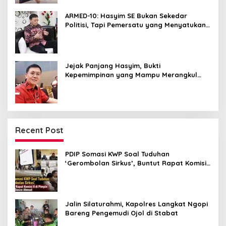
ARMED-10: Hasyim SE Bukan Sekedar
Politisi, Tapi Pemersatu yang Menyatukan
Medan dalam Harmoni
Jejak Panjang Hasyim, Bukti
Kepemimpinan yang Mampu Merangkul
Semua Golongan
Recent Post
PDIP Somasi KWP Soal Tuduhan
‘Gerombolan Sirkus’, Buntut Rapat Komisi
II Dipimpin Sufmi Dasco Ahmad
Jalin Silaturahmi, Kapolres Langkat Ngopi
Bareng Pengemudi Ojol di Stabat