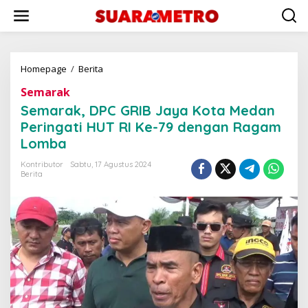
Lewati
ke
konten
Semarak,
Homepage
/
Berita
DPC
Semarak
GRIB
Jaya
Semarak, DPC GRIB Jaya Kota Medan
Kota
Peringati HUT RI Ke-79 dengan Ragam
Medan
Lomba
Peringati
HUT
Kontributor
Sabtu, 17 Agustus 2024
RI
Berita
Ke-
79
dengan
Ragam
Lomba