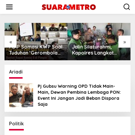
Lewati
ke
konten
«
»
PDIP Somasi KWP Soal
Jalin Silaturahmi,
Pu
Tuduhan ‘Gerombolan
Kapolres Langkat
PE
Sirkus’, Buntut Rapat
Ngopi Bareng
MA
Komisi II Dipimpin
Pengemudi Ojol di
Pe
Sufmi Dasco Ahmad
Stabat
Gr
Ariadi
Pj Gubsu Warning OPD Tidak Main-
Main, Dewan Pembina Lembaga PON:
Event Ini Jangan Jadi Beban Dispora
Saja
Politik