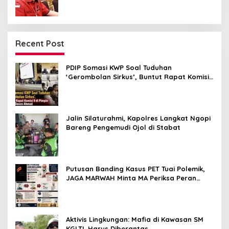
Recent Post
PDIP Somasi KWP Soal Tuduhan
‘Gerombolan Sirkus’, Buntut Rapat Komisi
II Dipimpin Sufmi Dasco Ahmad
Jalin Silaturahmi, Kapolres Langkat Ngopi
Bareng Pengemudi Ojol di Stabat
Putusan Banding Kasus PET Tuai Polemik,
JAGA MARWAH Minta MA Periksa Peran
Bakrie Group
Aktivis Lingkungan: Mafia di Kawasan SM
KGLTL Harus Diberantas