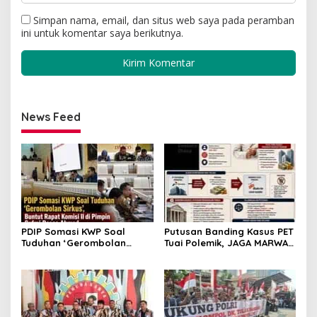
Simpan nama, email, dan situs web saya pada peramban
ini untuk komentar saya berikutnya.
News Feed
PDIP Somasi KWP Soal
Putusan Banding Kasus PET
Tuduhan ‘Gerombolan
Tuai Polemik, JAGA MARWAH
Sirkus’, Buntut Rapat
Minta MA Periksa Peran
Komisi II Dipimpin Sufmi
Bakrie Group
Dasco Ahmad