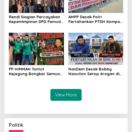
Rendi Siagian Percayakan
AMPP Desak Polri
Kepemimpinan DPD Pemuda
Pertahankan PTDH Kompol
Karya Nasional Kota
DK dan Tolak Upaya
Medan kepada Josef
Banding
Sembiring
PP HIMMAH Tuntut
NasDem Desak Bobby
Kejagung Bongkar Semua
Nasution Setop Arogan di
Dugaan Kasus Febrie
DPRD Sumut
Adriansyah Secara
Transparan
View More
Politik