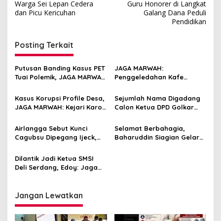
pos
Warga Sei Lepan Cedera
Guru Honorer di Langkat
dan Picu Kericuhan
Galang Dana Peduli
Pendidikan
Posting Terkait
Putusan Banding Kasus PET
JAGA MARWAH:
Tuai Polemik, JAGA MARWAH
Penggeledahan Kafe
Minta MA Periksa Peran
Terkait Jampidsus Jangan
Bakrie Group
Dijadikan Alat Pelemahan
Kasus Korupsi Profile Desa,
Sejumlah Nama Digadang
Kejaksaan RI
JAGA MARWAH: Kejari Karo
Calon Ketua DPD Golkar
Jangan Ragu Tegak Lurus
Sumut, WKI Sumut: Jangan
Mau Jadi Alat Barisan Sakit
Airlangga Sebut Kunci
Selamat Berbahagia,
Hati
Cagubsu Dipegang Ijeck,
Baharuddin Siagian Gelar
Edoy Tamba: Sumut Butuh
Pernikahan Putrinya
Tokoh Kharismatik
Dilantik Jadi Ketua SMSI
Deli Serdang, Edoy: Jaga
Kekompakan, Besarkan
Organisasi
Jangan Lewatkan