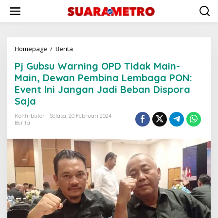
Lewati
ke
konten
Pj
Homepage
/
Berita
Gubsu
Pj Gubsu Warning OPD Tidak Main-
Warning
OPD
Main, Dewan Pembina Lembaga PON:
Tidak
Event Ini Jangan Jadi Beban Dispora
Main-
Saja
Main,
Dewan
Kontributor
Selasa, 20 Februari 2024
Pembina
Berita
Lembaga
PON:
Event
Ini
Jangan
Jadi
Beban
Dispora
Saja