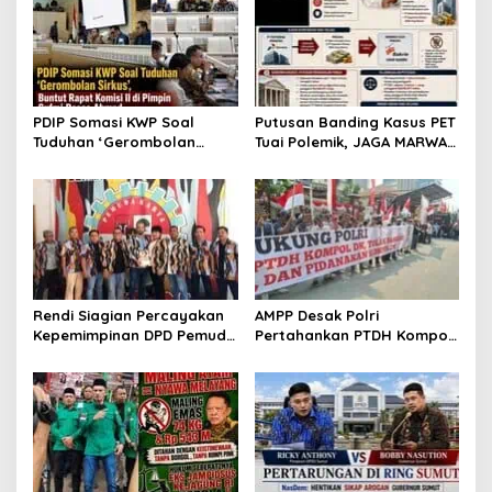
PDIP Somasi KWP Soal
Putusan Banding Kasus PET
Tuduhan ‘Gerombolan
Tuai Polemik, JAGA MARWAH
Sirkus’, Buntut Rapat
Minta MA Periksa Peran
Komisi II Dipimpin Sufmi
Bakrie Group
Dasco Ahmad
Rendi Siagian Percayakan
AMPP Desak Polri
Kepemimpinan DPD Pemuda
Pertahankan PTDH Kompol
Karya Nasional Kota
DK dan Tolak Upaya
Medan kepada Josef
Banding
Sembiring