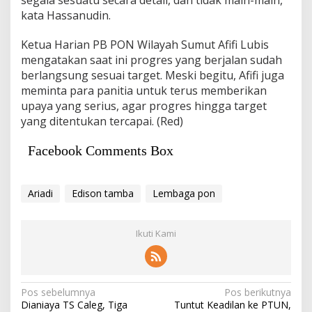
segala sesuatu secara detail, dan tidak main-main,”
kata Hassanudin.
Ketua Harian PB PON Wilayah Sumut Afifi Lubis
mengatakan saat ini progres yang berjalan sudah
berlangsung sesuai target. Meski begitu, Afifi juga
meminta para panitia untuk terus memberikan
upaya yang serius, agar progres hingga target
yang ditentukan tercapai. (Red)
Facebook Comments Box
Ariadi
Edison tamba
Lembaga pon
Ikuti Kami
Navigasi
Pos sebelumnya
Pos berikutnya
Dianiaya TS Caleg, Tiga
Tuntut Keadilan ke PTUN,