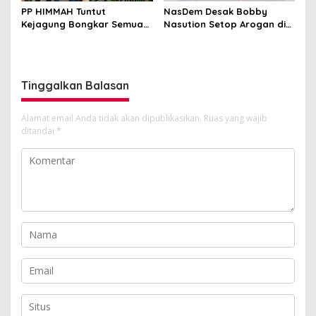
PP HIMMAH Tuntut
NasDem Desak Bobby
Kejagung Bongkar Semua
Nasution Setop Arogan di
Dugaan Kasus Febrie
DPRD Sumut
Adriansyah Secara
Transparan
Tinggalkan Balasan
Alamat email Anda tidak akan dipublikasikan.
Ruas yang wajib
ditandai
*