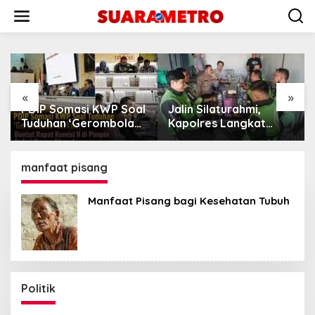
Lewati
ke
konten
«
»
PDIP Somasi KWP Soal
Jalin Silaturahmi,
Tuduhan ‘Gerombolan
Kapolres Langkat
Sirkus’, Buntut Rapat
Ngopi Bareng
Komisi II Dipimpin
Pengemudi Ojol di
Sufmi Dasco Ahmad
Stabat
manfaat pisang
Manfaat Pisang bagi Kesehatan Tubuh
Politik