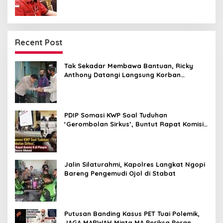
Recent Post
Tak Sekadar Membawa Bantuan, Ricky
Anthony Datangi Langsung Korban
Kebakaran di Langkat
PDIP Somasi KWP Soal Tuduhan
‘Gerombolan Sirkus’, Buntut Rapat Komisi
II Dipimpin Sufmi Dasco Ahmad
Jalin Silaturahmi, Kapolres Langkat Ngopi
Bareng Pengemudi Ojol di Stabat
Putusan Banding Kasus PET Tuai Polemik,
JAGA MARWAH Minta MA Periksa Peran