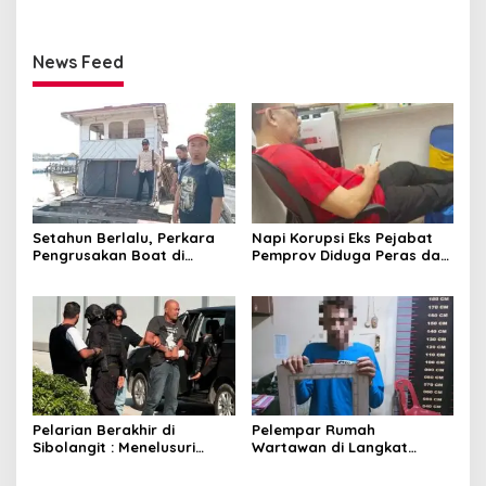
News Feed
Setahun Berlalu, Perkara
Napi Korupsi Eks Pejabat
Pengrusakan Boat di
Pemprov Diduga Peras dan
Pangkalan Susu Bakal
Ancam Warga Binaan di
Rampung
Rutan Tanjung Gusta
Pelarian Berakhir di
Pelempar Rumah
Sibolangit : Menelusuri
Wartawan di Langkat
Jejak Eddy ‘Godol’
Diciduk Polisi
Gurusinga