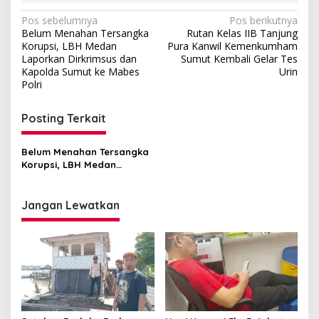
Navigasi
Pos sebelumnya
Pos berikutnya
Belum Menahan Tersangka
Rutan Kelas IIB Tanjung
pos
Korupsi, LBH Medan
Pura Kanwil Kemenkumham
Laporkan Dirkrimsus dan
Sumut Kembali Gelar Tes
Kapolda Sumut ke Mabes
Urin
Polri
Posting Terkait
Belum Menahan Tersangka
Korupsi, LBH Medan
Laporkan Dirkrimsus dan
Kapolda Sumut ke Mabes
Polri
Jangan Lewatkan