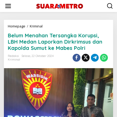
Lewati
ke
konten
Belum
Homepage
/
Kriminal
Menahan
Belum Menahan Tersangka Korupsi,
Tersangka
Korupsi,
LBH Medan Laporkan Dirkrimsus dan
LBH
Kapolda Sumut ke Mabes Polri
Medan
Laporkan
Redaksi
Selasa, 22 Oktober 2024
Dirkrimsus
Kriminal
dan
Kapolda
Sumut
ke
Mabes
Polri