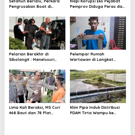
Setahun Berlalu, Perkara
Napi Korupsi Eks Pejabat
Pengrusakan Boat di
Pemprov Diduga Peras dan
Pangkalan Susu Bakal
Ancam Warga Binaan di
Rampung
Rutan Tanjung Gusta
Pelarian Berakhir di
Pelempar Rumah
Sibolangit : Menelusuri
Wartawan di Langkat
Jejak Eddy ‘Godol’
Diciduk Polisi
Gurusinga
Lima Kali Beraksi, MS Curi
Klim Pipa Induk Distribusi
468 Baut dan 78 Plat
PDAM Tirta Wampu ke
Jembatan Tanjung Pura
Gebang Digasak Maling