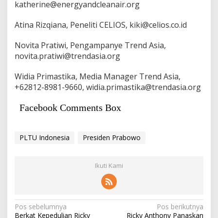
katherine@energyandcleanair.org
Atina Rizqiana, Peneliti CELIOS, kiki@celios.co.id
Novita Pratiwi, Pengampanye Trend Asia,
novita.pratiwi@trendasia.org
Widia Primastika, Media Manager Trend Asia,
+62812-8981-9660, widia.primastika@trendasia.org
Facebook Comments Box
PLTU Indonesia
Presiden Prabowo
Ikuti Kami
Navigasi
Pos sebelumnya
Pos berikutnya
Berkat Kepedulian Ricky
Ricky Anthony Panaskan