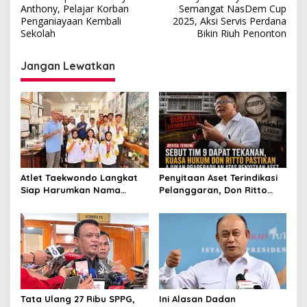
pos
Anthony, Pelajar Korban
Semangat NasDem Cup
Penganiayaan Kembali
2025, Aksi Servis Perdana
Sekolah
Bikin Riuh Penonton
Jangan Lewatkan
Penyitaan Aset Terindikasi
Atlet Taekwondo Langkat
Pelanggaran, Don Ritto
Siap Harumkan Nama
Pastikan Praperadilan Atas
Indonesia di Ajang
Dasar Pengakuan Kliennya
Internasional G2 Asian
Tata Ulang 27 Ribu SPPG,
Ini Alasan Dadan