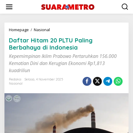
Lewati
ke
konten
Daftar
Homepage
/
Nasional
Hitam
Daftar Hitam 20 PLTU Paling
20
PLTU
Berbahaya di Indonesia
Paling
Kepemimpinan Iklim Prabowo Pertaruhkan 156.000
Berbahaya
di
Kematian Dini dan Kerugian Ekonomi Rp1,813
Indonesia
kuadriliun
Redaksi
Selasa, 4 November 2025
Nasional