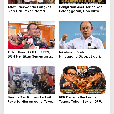
Penyitaan Aset Terindikasi
Atlet Taekwondo Langkat
Pelanggaran, Don Ritto
Siap Harumkan Nama
Pastikan Praperadilan Atas
Indonesia di Ajang
Dasar Pengakuan Kliennya
Internasional G2 Asian
Tata Ulang 27 Ribu SPPG,
Ini Alasan Dadan
BGN Hentikan Sementara
Hindayana Dicopot dari
Operasional MBG
Jabatan Kepala BGN
Bentuk Tim Khusus terkait
KPK Diminta Bertindak
Pekerja Migran yang Tewas
Tegas, Tahan Sekjen DPR
di Kapal Korsel, JAGA
Indra di Kasus Dugaan
MARWAH Apresiasi Menteri
Korupsi Rumah Jabatan
P2MI