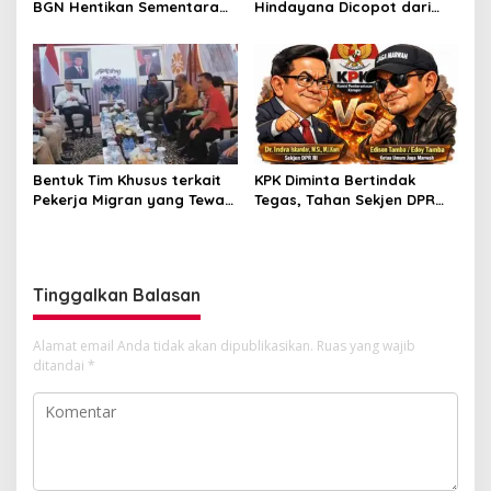
BGN Hentikan Sementara
Hindayana Dicopot dari
Operasional MBG
Jabatan Kepala BGN
Bentuk Tim Khusus terkait
KPK Diminta Bertindak
Pekerja Migran yang Tewas
Tegas, Tahan Sekjen DPR
di Kapal Korsel, JAGA
Indra di Kasus Dugaan
MARWAH Apresiasi Menteri
Korupsi Rumah Jabatan
P2MI
Tinggalkan Balasan
Alamat email Anda tidak akan dipublikasikan.
Ruas yang wajib
ditandai
*