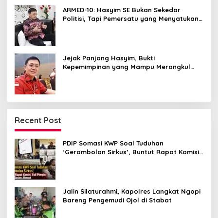
ARMED-10: Hasyim SE Bukan Sekedar
Politisi, Tapi Pemersatu yang Menyatukan
Medan dalam Harmoni
Jejak Panjang Hasyim, Bukti
Kepemimpinan yang Mampu Merangkul
Semua Golongan
Recent Post
PDIP Somasi KWP Soal Tuduhan
‘Gerombolan Sirkus’, Buntut Rapat Komisi
II Dipimpin Sufmi Dasco Ahmad
Jalin Silaturahmi, Kapolres Langkat Ngopi
Bareng Pengemudi Ojol di Stabat