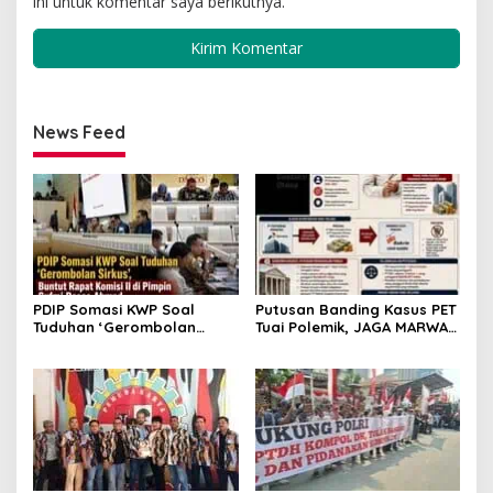
ini untuk komentar saya berikutnya.
News Feed
PDIP Somasi KWP Soal
Putusan Banding Kasus PET
Tuduhan ‘Gerombolan
Tuai Polemik, JAGA MARWAH
Sirkus’, Buntut Rapat
Minta MA Periksa Peran
Komisi II Dipimpin Sufmi
Bakrie Group
Dasco Ahmad