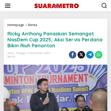
Lewati
ke
konten
Ricky
Homepage
/
Berita
Anthony
Ricky Anthony Panaskan Semangat
Panaskan
Semangat
NasDem Cup 2025, Aksi Servis Perdana
NasDem
Bikin Riuh Penonton
Cup
2025,
Alsaf
Minggu, 9 November 2025
Aksi
Berita
Servis
Perdana
Bikin
Riuh
Penonton