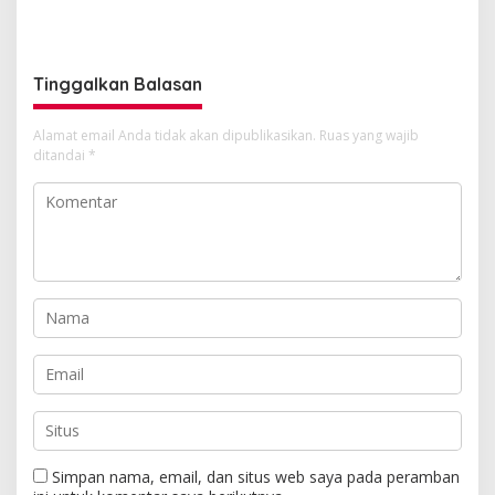
Dugaan Kasus Febrie
DPRD Sumut
Adriansyah Secara
Transparan
Tinggalkan Balasan
Alamat email Anda tidak akan dipublikasikan.
Ruas yang wajib
ditandai
*
Simpan nama, email, dan situs web saya pada peramban