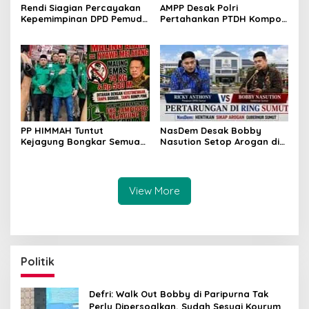
Rendi Siagian Percayakan
AMPP Desak Polri
Kepemimpinan DPD Pemuda
Pertahankan PTDH Kompol
Karya Nasional Kota
DK dan Tolak Upaya
Medan kepada Josef
Banding
Sembiring
PP HIMMAH Tuntut
NasDem Desak Bobby
Kejagung Bongkar Semua
Nasution Setop Arogan di
Dugaan Kasus Febrie
DPRD Sumut
Adriansyah Secara
Transparan
View More
Politik
Defri: Walk Out Bobby di Paripurna Tak
Perlu Dipersoalkan, Sudah Sesuai Kourum