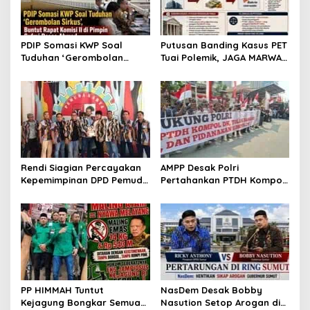
PDIP Somasi KWP Soal
Putusan Banding Kasus PET
Tuduhan ‘Gerombolan
Tuai Polemik, JAGA MARWAH
Sirkus’, Buntut Rapat
Minta MA Periksa Peran
Komisi II Dipimpin Sufmi
Bakrie Group
Dasco Ahmad
Rendi Siagian Percayakan
AMPP Desak Polri
Kepemimpinan DPD Pemuda
Pertahankan PTDH Kompol
Karya Nasional Kota
DK dan Tolak Upaya
Medan kepada Josef
Banding
Sembiring
PP HIMMAH Tuntut
NasDem Desak Bobby
Kejagung Bongkar Semua
Nasution Setop Arogan di