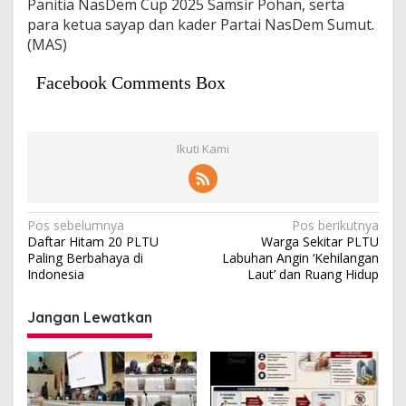
Panitia NasDem Cup 2025 Samsir Pohan, serta
para ketua sayap dan kader Partai NasDem Sumut.
(MAS)
Facebook Comments Box
Ikuti Kami
Navigasi
Pos sebelumnya
Pos berikutnya
Daftar Hitam 20 PLTU
Warga Sekitar PLTU
pos
Paling Berbahaya di
Labuhan Angin ‘Kehilangan
Indonesia
Laut’ dan Ruang Hidup
Jangan Lewatkan