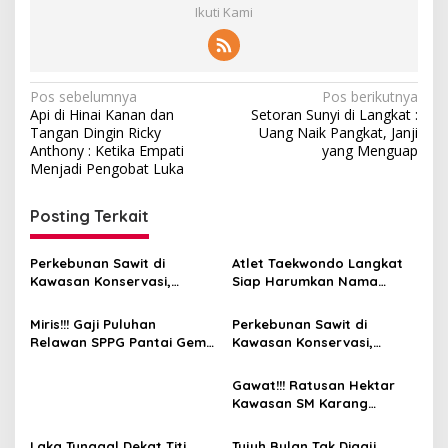
Ikuti Kami
Navigasi
Pos sebelumnya
Pos berikutnya
Api di Hinai Kanan dan
Setoran Sunyi di Langkat :
pos
Tangan Dingin Ricky
Uang Naik Pangkat, Janji
Anthony : Ketika Empati
yang Menguap
Menjadi Pengobat Luka
Posting Terkait
Perkebunan Sawit di
Atlet Taekwondo Langkat
Kawasan Konservasi,
Siap Harumkan Nama
BKSDA : Kita Evaluasi
Indonesia di Ajang
Internasional G2 Asian
Miris!!! Gaji Puluhan
Perkebunan Sawit di
Relawan SPPG Pantai Gemi
Kawasan Konservasi,
6 Hari Tak Dibayar
BKSDA: Itu Ilegal
Gawat!!! Ratusan Hektar
Kawasan SM Karang
Gading dan Langkat Timur
Laut Disulap Jadi Kebun
Laka Tunggal Dekat Titi
Tujuh Bulan Tak Digaji,