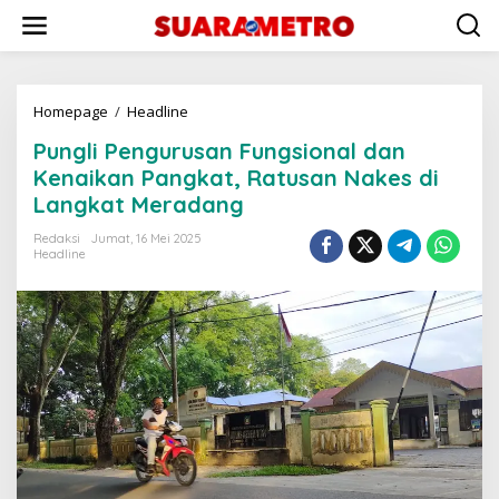
Lewati
ke
konten
Pungli
Homepage
/
Headline
Pengurusan
Pungli Pengurusan Fungsional dan
Fungsional
dan
Kenaikan Pangkat, Ratusan Nakes di
Kenaikan
Langkat Meradang
Pangkat,
Ratusan
Redaksi
Jumat, 16 Mei 2025
Nakes
Headline
di
Langkat
Meradang