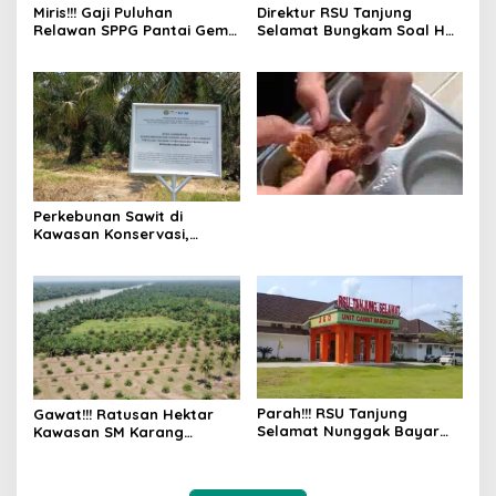
Direktur RSU Tanjung
Miris!!! Gaji Puluhan
Selamat Bungkam Soal Hak
Relawan SPPG Pantai Gemi
PKWT
6 Hari Tak Dibayar
Perkebunan Sawit di
Kawasan Konservasi,
BKSDA: Itu Ilegal
Parah!!! RSU Tanjung
Gawat!!! Ratusan Hektar
Selamat Nunggak Bayar
Kawasan SM Karang
BPJS Ketenagakerjaan
Gading dan Langkat Timur
Pekerja
Laut Disulap Jadi Kebun
Sawit