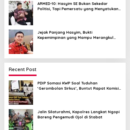
ARMED-10: Hasyim SE Bukan Sekedar
Politisi, Tapi Pemersatu yang Menyatukan
Medan dalam Harmoni
Jejak Panjang Hasyim, Bukti
Kepemimpinan yang Mampu Merangkul
Semua Golongan
Recent Post
PDIP Somasi KWP Soal Tuduhan
‘Gerombolan Sirkus’, Buntut Rapat Komisi
II Dipimpin Sufmi Dasco Ahmad
Jalin Silaturahmi, Kapolres Langkat Ngopi
Bareng Pengemudi Ojol di Stabat