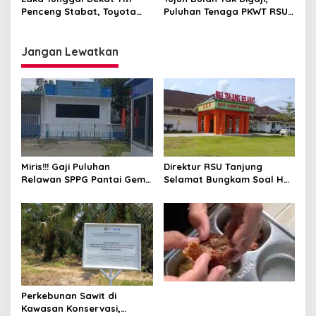
Sawit
Penceng Stabat, Toyota
Puluhan Tenaga PKWT RSU
Rush Terperosok Dekat
Tanjung Selamat Meradang
Kuburan
Jangan Lewatkan
Direktur RSU Tanjung
Miris!!! Gaji Puluhan
Selamat Bungkam Soal Hak
Relawan SPPG Pantai Gemi
PKWT
6 Hari Tak Dibayar
Perkebunan Sawit di
Kawasan Konservasi,