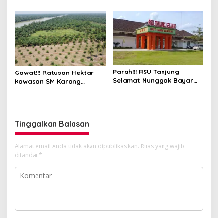
BKSDA: Itu Ilegal
Parah!!! RSU Tanjung
Gawat!!! Ratusan Hektar
Selamat Nunggak Bayar
Kawasan SM Karang
BPJS Ketenagakerjaan
Gading dan Langkat Timur
Pekerja
Laut Disulap Jadi Kebun
Sawit
Tinggalkan Balasan
Alamat email Anda tidak akan dipublikasikan.
Ruas yang wajib
ditandai
*