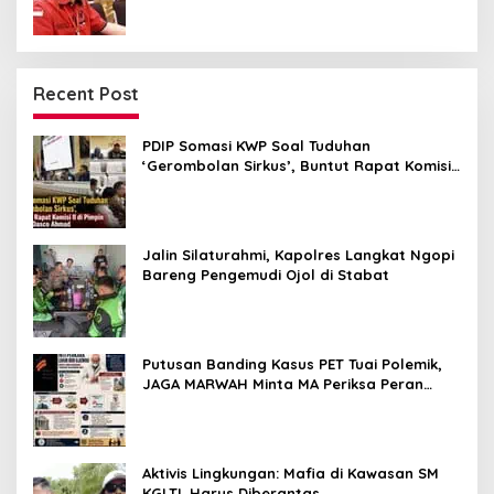
Recent Post
PDIP Somasi KWP Soal Tuduhan
‘Gerombolan Sirkus’, Buntut Rapat Komisi
II Dipimpin Sufmi Dasco Ahmad
Jalin Silaturahmi, Kapolres Langkat Ngopi
Bareng Pengemudi Ojol di Stabat
Putusan Banding Kasus PET Tuai Polemik,
JAGA MARWAH Minta MA Periksa Peran
Bakrie Group
Aktivis Lingkungan: Mafia di Kawasan SM
KGLTL Harus Diberantas