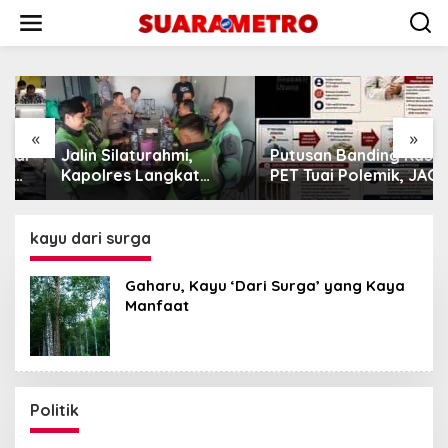
Lewati
ke
konten
«
»
Jalin Silaturahmi,
Putusan Banding Kasus
Kapolres Langkat
PET Tuai Polemik, JAGA
Ngopi Bareng
MARWAH Minta MA
Pengemudi Ojol di
Periksa Peran Bakrie
Stabat
Group
kayu dari surga
Gaharu, Kayu ‘Dari Surga’ yang Kaya
Manfaat
Politik