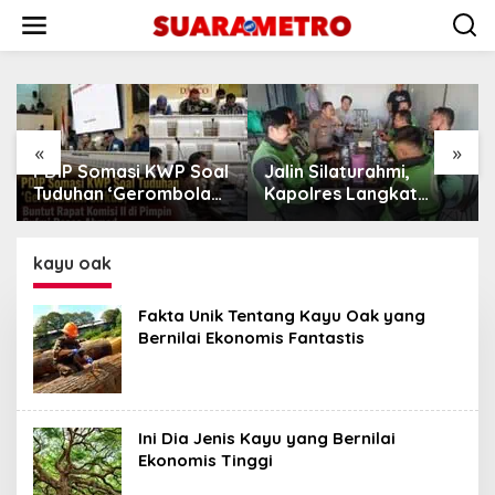
Lewati
ke
konten
«
»
PDIP Somasi KWP Soal
Jalin Silaturahmi,
Tuduhan ‘Gerombolan
Kapolres Langkat
Sirkus’, Buntut Rapat
Ngopi Bareng
Komisi II Dipimpin
Pengemudi Ojol di
Sufmi Dasco Ahmad
Stabat
kayu oak
Fakta Unik Tentang Kayu Oak yang
Bernilai Ekonomis Fantastis
Ini Dia Jenis Kayu yang Bernilai
Ekonomis Tinggi