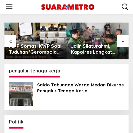
Lewati
ke
konten
«
»
i KWP Soal
Jalin Silaturahmi,
Putusan Bandin
erombolan
Kapolres Langkat
PET Tuai Polem
ntut Rapat
Ngopi Bareng
MARWAH Minta
pimpin
Pengemudi Ojol di
Periksa Peran 
co Ahmad
Stabat
Group
penyalur tenaga kerja
Saldo Tabungan Warga Medan Dikuras
Penyalur Tenaga Kerja
Politik