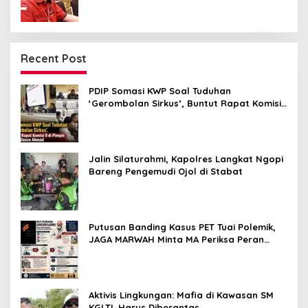
Recent Post
PDIP Somasi KWP Soal Tuduhan
‘Gerombolan Sirkus’, Buntut Rapat Komisi
II Dipimpin Sufmi Dasco Ahmad
Jalin Silaturahmi, Kapolres Langkat Ngopi
Bareng Pengemudi Ojol di Stabat
Putusan Banding Kasus PET Tuai Polemik,
JAGA MARWAH Minta MA Periksa Peran
Bakrie Group
Aktivis Lingkungan: Mafia di Kawasan SM
KGLTL Harus Diberantas