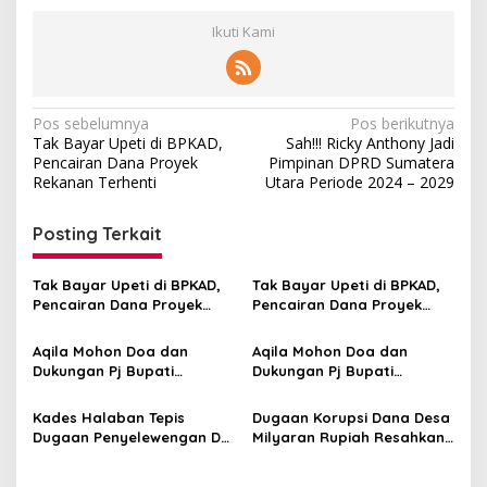
Ikuti Kami
Navigasi
Pos sebelumnya
Pos berikutnya
Tak Bayar Upeti di BPKAD,
Sah!!! Ricky Anthony Jadi
pos
Pencairan Dana Proyek
Pimpinan DPRD Sumatera
Rekanan Terhenti
Utara Periode 2024 – 2029
Posting Terkait
Tak Bayar Upeti di BPKAD,
Tak Bayar Upeti di BPKAD,
Pencairan Dana Proyek
Pencairan Dana Proyek
Rekanan Terhenti
Rekanan Terhenti
Aqila Mohon Doa dan
Aqila Mohon Doa dan
Dukungan Pj Bupati
Dukungan Pj Bupati
Langkat M Faisal Hasrimy
Langkat M Faisal Asrimy
Kades Halaban Tepis
Dugaan Korupsi Dana Desa
Dugaan Penyelewengan DD
Milyaran Rupiah Resahkan
hingga Rp1 Milar Lebih
Warga Halaban