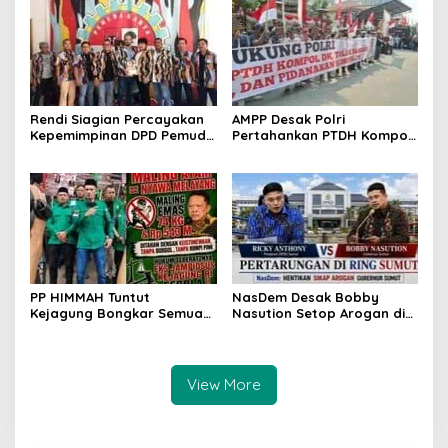
Dasco Ahmad
Rendi Siagian Percayakan
AMPP Desak Polri
Kepemimpinan DPD Pemuda
Pertahankan PTDH Kompol
Karya Nasional Kota
DK dan Tolak Upaya
Medan kepada Josef
Banding
Sembiring
PP HIMMAH Tuntut
NasDem Desak Bobby
Kejagung Bongkar Semua
Nasution Setop Arogan di
Dugaan Kasus Febrie
DPRD Sumut
Adriansyah Secara
Transparan
View More