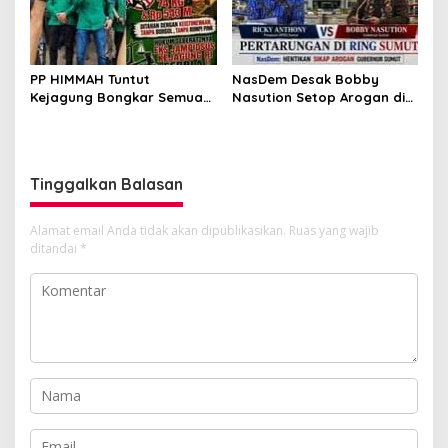
PP HIMMAH Tuntut
NasDem Desak Bobby
Kejagung Bongkar Semua
Nasution Setop Arogan di
Dugaan Kasus Febrie
DPRD Sumut
Adriansyah Secara
Transparan
Tinggalkan Balasan
Alamat email Anda tidak akan dipublikasikan.
Ruas yang wajib
ditandai
*