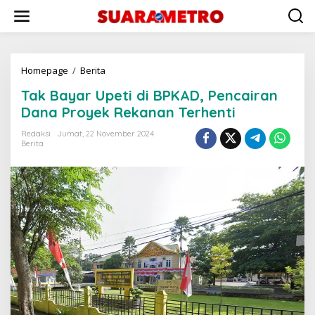
Lewati
ke
konten
Tak
Homepage
/
Berita
Bayar
Tak Bayar Upeti di BPKAD, Pencairan
Upeti
di
Dana Proyek Rekanan Terhenti
BPKAD,
Pencairan
Redaksi
Jumat, 22 November 2024
Berita
Dana
Proyek
Rekanan
Terhenti