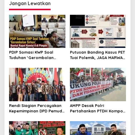
Jangan Lewatkan
PDIP Somasi KWP Soal
Putusan Banding Kasus PET
Tuduhan ‘Gerombolan
Tuai Polemik, JAGA MARWAH
Sirkus’, Buntut Rapat
Minta MA Periksa Peran
Komisi II Dipimpin Sufmi
Bakrie Group
Dasco Ahmad
Rendi Siagian Percayakan
AMPP Desak Polri
Kepemimpinan DPD Pemuda
Pertahankan PTDH Kompol
Karya Nasional Kota
DK dan Tolak Upaya
Medan kepada Josef
Banding
Sembiring