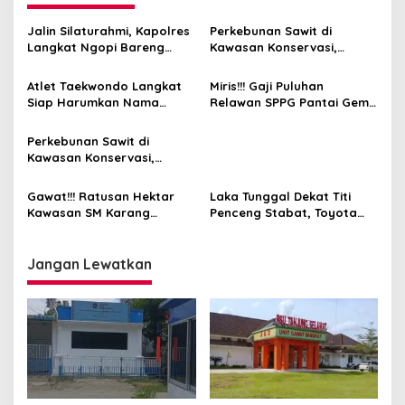
Jalin Silaturahmi, Kapolres
Perkebunan Sawit di
Langkat Ngopi Bareng
Kawasan Konservasi,
Pengemudi Ojol di Stabat
BKSDA : Kita Evaluasi
Atlet Taekwondo Langkat
Miris!!! Gaji Puluhan
Siap Harumkan Nama
Relawan SPPG Pantai Gemi
Indonesia di Ajang
6 Hari Tak Dibayar
Internasional G2 Asian
Perkebunan Sawit di
Kawasan Konservasi,
BKSDA: Itu Ilegal
Gawat!!! Ratusan Hektar
Laka Tunggal Dekat Titi
Kawasan SM Karang
Penceng Stabat, Toyota
Gading dan Langkat Timur
Rush Terperosok Dekat
Laut Disulap Jadi Kebun
Kuburan
Sawit
Jangan Lewatkan