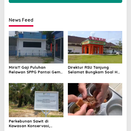
News Feed
Miris!!! Gaji Puluhan
Direktur RSU Tanjung
Relawan SPPG Pantai Gemi
Selamat Bungkam Soal Hak
6 Hari Tak Dibayar
PKWT
Perkebunan Sawit di
Kawasan Konservasi,
BKSDA: Itu Ilegal