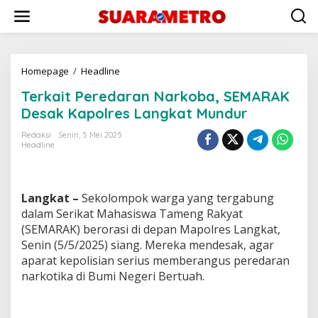
Lewati
ke
konten
Terkait
Homepage
/
Headline
Peredaran
Terkait Peredaran Narkoba, SEMARAK
Narkoba,
SEMARAK
Desak Kapolres Langkat Mundur
Desak
Kapolres
Redaksi
Senin, 5 Mei 2025
Headline
Langkat
Mundur
Langkat –
Sekolompok warga yang tergabung
dalam Serikat Mahasiswa Tameng Rakyat
(SEMARAK) berorasi di depan Mapolres Langkat,
Senin (5/5/2025) siang. Mereka mendesak, agar
aparat kepolisian serius memberangus peredaran
narkotika di Bumi Negeri Bertuah.