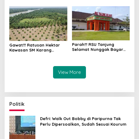
Parah!!! RSU Tanjung
Gawat!!! Ratusan Hektar
Selamat Nunggak Bayar
Kawasan SM Karang
BPJS Ketenagakerjaan
Gading dan Langkat Timur
Pekerja
Laut Disulap Jadi Kebun
Sawit
View More
Politik
Defri: Walk Out Bobby di Paripurna Tak
Perlu Dipersoalkan, Sudah Sesuai Kourum