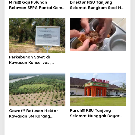
Miris!!! Gaji Puluhan
Direktur RSU Tanjung
Relawan SPPG Pantai Gemi
Selamat Bungkam Soal Hak
6 Hari Tak Dibayar
PKWT
Perkebunan Sawit di
Kawasan Konservasi,
BKSDA: Itu Ilegal
Parah!!! RSU Tanjung
Gawat!!! Ratusan Hektar
Selamat Nunggak Bayar
Kawasan SM Karang
BPJS Ketenagakerjaan
Gading dan Langkat Timur
Pekerja
Laut Disulap Jadi Kebun
Sawit