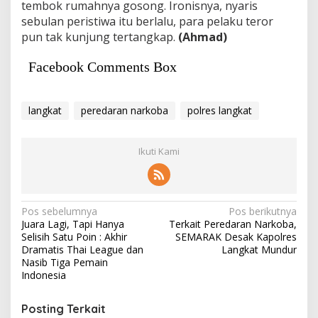
tembok rumahnya gosong. Ironisnya, nyaris
sebulan peristiwa itu berlalu, para pelaku teror
pun tak kunjung tertangkap.
(Ahmad)
Facebook Comments Box
langkat
peredaran narkoba
polres langkat
Ikuti Kami
Navigasi
Pos sebelumnya
Pos berikutnya
Juara Lagi, Tapi Hanya
Terkait Peredaran Narkoba,
pos
Selisih Satu Poin : Akhir
SEMARAK Desak Kapolres
Dramatis Thai League dan
Langkat Mundur
Nasib Tiga Pemain
Indonesia
Posting Terkait