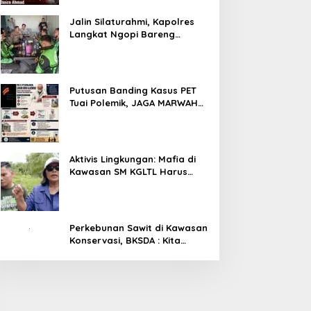
Jalin Silaturahmi, Kapolres
Langkat Ngopi Bareng
Pengemudi Ojol di Stabat
Putusan Banding Kasus PET
Tuai Polemik, JAGA MARWAH
Minta MA Periksa Peran Bakrie
Group
Aktivis Lingkungan: Mafia di
Kawasan SM KGLTL Harus
Diberantas
Perkebunan Sawit di Kawasan
Konservasi, BKSDA : Kita
Evaluasi