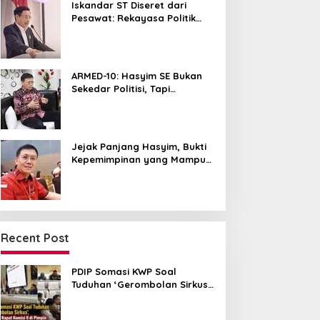
Iskandar ST Diseret dari
Pesawat: Rekayasa Politik
untuk Hancurkan NasDem
Sumut ?
ARMED-10: Hasyim SE Bukan
Sekedar Politisi, Tapi
Pemersatu yang Menyatukan
Medan dalam Harmoni
Jejak Panjang Hasyim, Bukti
Kepemimpinan yang Mampu
Merangkul Semua Golongan
Recent Post
PDIP Somasi KWP Soal
Tuduhan ‘Gerombolan Sirkus’,
Buntut Rapat Komisi II
Dipimpin Sufmi Dasco Ahmad