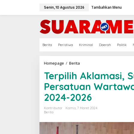
Lewati
ke
Tambahkan Menu
Senin, 10 Agustus 2026
konten
Berita
Peristiwa
Kriminal
Daerah
Politik
Terpilih
Homepage
/
Berita
Aklamasi,
Terpilih Aklamasi, 
Syaifullah
Defaza
Persatuan Wartaw
Pimpin
Persatuan
2024-2026
Wartawan
Pemko
Medan
Kontributor
Kamis, 7 Maret 2024
Periode
Berita
2024-
2026