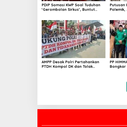
PDIP Somasi KWP Soal Tuduhan
Putusan 
‘Gerombolan Sirkus’, Buntut
Polemik,
Rapat Komisi II Dipimpin Sufmi
Periksa 
Dasco Ahmad
AMPP Desak Polri Pertahankan
PP HIMMA
PTDH Kompol DK dan Tolak
Bongkar
Upaya Banding
Febrie A
Transpa