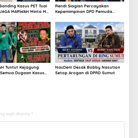
Banding Kasus PET Tuai
Rendi Siagian Percayakan
 JAGA MARWAH Minta MA
Kepemimpinan DPD Pemuda
Peran Bakrie Group
Karya Nasional Kota Medan
kepada Josef Sembiring
H Tuntut Kejagung
NasDem Desak Bobby Nasution
 Semua Dugaan Kasus
Setop Arogan di DPRD Sumut
driansyah Secara
ran
ng wajib ditandai
*