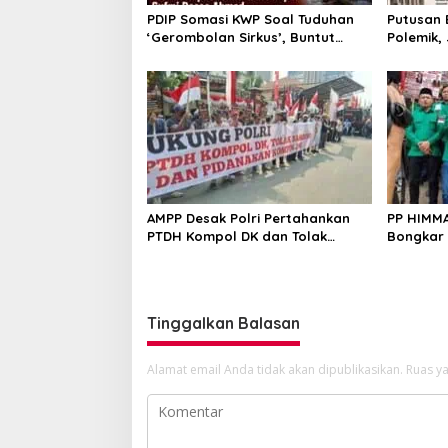
PDIP Somasi KWP Soal Tuduhan
Putusan 
‘Gerombolan Sirkus’, Buntut
Polemik,
Rapat Komisi II Dipimpin Sufmi
Periksa 
Dasco Ahmad
AMPP Desak Polri Pertahankan
PP HIMMA
PTDH Kompol DK dan Tolak
Bongkar
Upaya Banding
Febrie A
Transpa
Tinggalkan Balasan
Alamat email Anda tidak akan dipublikasikan.
Ruas ya