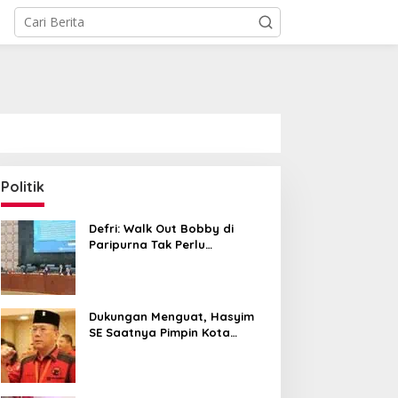
Politik
Defri: Walk Out Bobby di
Paripurna Tak Perlu
Dipersoalkan, Sudah Sesuai
Kourum
Dukungan Menguat, Hasyim
SE Saatnya Pimpin Kota
Medan ke Depan