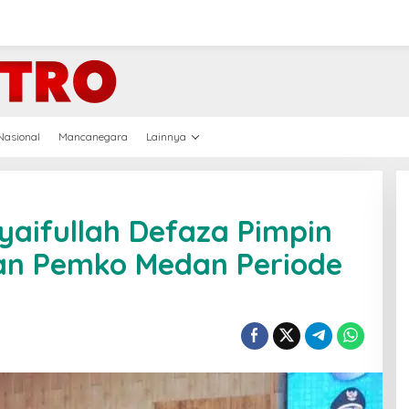
Nasional
Mancanegara
Lainnya
Syaifullah Defaza Pimpin
an Pemko Medan Periode