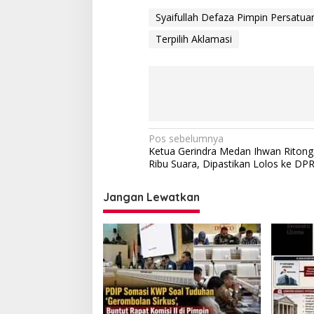
Syaifullah Defaza Pimpin Persat
Terpilih Aklamasi
Navigasi
Pos sebelumnya
Ketua Gerindra Medan Ihwan Ritong
pos
Ribu Suara, Dipastikan Lolos ke D
Jangan Lewatkan