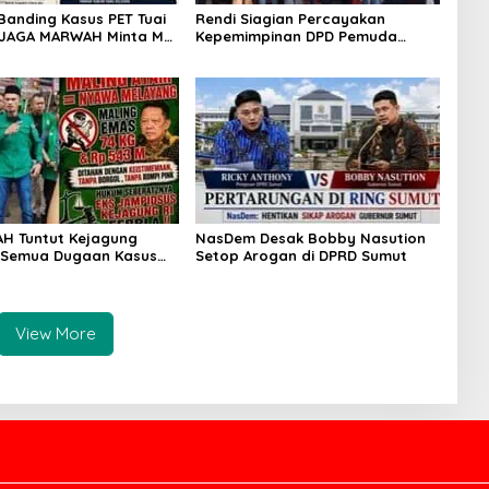
Banding Kasus PET Tuai
Rendi Siagian Percayakan
 JAGA MARWAH Minta MA
Kepemimpinan DPD Pemuda
Peran Bakrie Group
Karya Nasional Kota Medan
kepada Josef Sembiring
H Tuntut Kejagung
NasDem Desak Bobby Nasution
 Semua Dugaan Kasus
Setop Arogan di DPRD Sumut
driansyah Secara
ran
View More