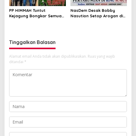
PP HIMMAH Tuntut
NasDem Desak Bobby
Kejagung Bongkar Semua
Nasution Setop Arogan di
Dugaan Kasus Febrie
DPRD Sumut
Adriansyah Secara
Transparan
Tinggalkan Balasan
Alamat email Anda tidak akan dipublikasikan.
Ruas yang wajib
ditandai
*