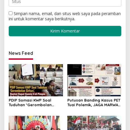
Simpan nama, email, dan situs web saya pada peramban
ini untuk komentar saya berikutnya.
News Feed
PDIP Somasi KWP Soal
Putusan Banding Kasus PET
Tuduhan ‘Gerombolan
Tuai Polemik, JAGA MARWAH
Sirkus’, Buntut Rapat
Minta MA Periksa Peran
Komisi II Dipimpin Sufmi
Bakrie Group
Dasco Ahmad