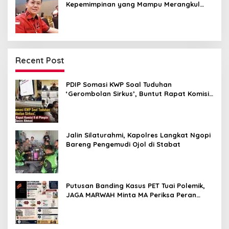
Kepemimpinan yang Mampu Merangkul
Semua Golongan
Recent Post
PDIP Somasi KWP Soal Tuduhan
‘Gerombolan Sirkus’, Buntut Rapat Komisi
II Dipimpin Sufmi Dasco Ahmad
Jalin Silaturahmi, Kapolres Langkat Ngopi
Bareng Pengemudi Ojol di Stabat
Putusan Banding Kasus PET Tuai Polemik,
JAGA MARWAH Minta MA Periksa Peran
Bakrie Group