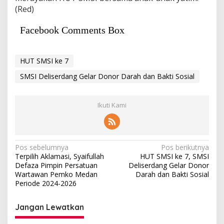
(Red)
Facebook Comments Box
HUT SMSI ke 7
SMSI Deliserdang Gelar Donor Darah dan Bakti Sosial
Ikuti Kami
Navigasi
Pos sebelumnya
Pos berikutnya
Terpilih Aklamasi, Syaifullah
HUT SMSI ke 7, SMSI
pos
Defaza Pimpin Persatuan
Deliserdang Gelar Donor
Wartawan Pemko Medan
Darah dan Bakti Sosial
Periode 2024-2026
Jangan Lewatkan