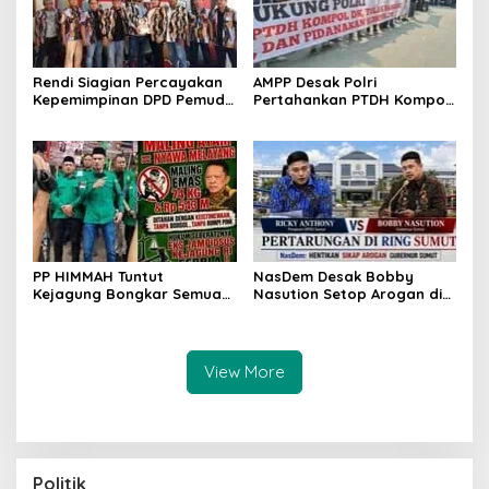
Rendi Siagian Percayakan
AMPP Desak Polri
Kepemimpinan DPD Pemuda
Pertahankan PTDH Kompol
Karya Nasional Kota
DK dan Tolak Upaya
Medan kepada Josef
Banding
Sembiring
PP HIMMAH Tuntut
NasDem Desak Bobby
Kejagung Bongkar Semua
Nasution Setop Arogan di
Dugaan Kasus Febrie
DPRD Sumut
Adriansyah Secara
Transparan
View More
Politik