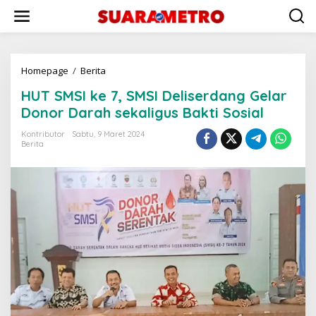
Lewati
ke
konten
HUT
Homepage
/
Berita
SMSI
HUT SMSI ke 7, SMSI Deliserdang Gelar
ke
7,
Donor Darah sekaligus Bakti Sosial
SMSI
Deliserdang
Kontributor
Sabtu, 9 Maret 2024
Berita
Gelar
Donor
Darah
sekaligus
Bakti
Sosial