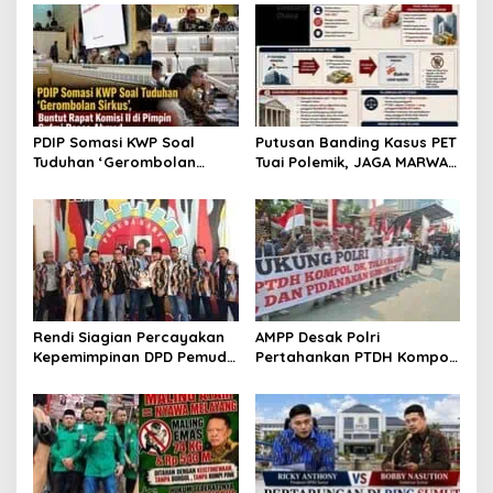
PDIP Somasi KWP Soal
Putusan Banding Kasus PET
Tuduhan ‘Gerombolan
Tuai Polemik, JAGA MARWAH
Sirkus’, Buntut Rapat
Minta MA Periksa Peran
Komisi II Dipimpin Sufmi
Bakrie Group
Dasco Ahmad
Rendi Siagian Percayakan
AMPP Desak Polri
Kepemimpinan DPD Pemuda
Pertahankan PTDH Kompol
Karya Nasional Kota
DK dan Tolak Upaya
Medan kepada Josef
Banding
Sembiring