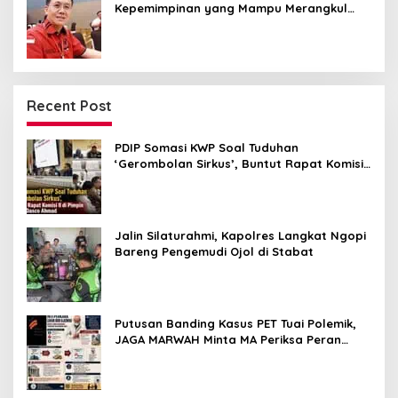
Kepemimpinan yang Mampu Merangkul
Semua Golongan
Recent Post
PDIP Somasi KWP Soal Tuduhan
‘Gerombolan Sirkus’, Buntut Rapat Komisi
II Dipimpin Sufmi Dasco Ahmad
Jalin Silaturahmi, Kapolres Langkat Ngopi
Bareng Pengemudi Ojol di Stabat
Putusan Banding Kasus PET Tuai Polemik,
JAGA MARWAH Minta MA Periksa Peran
Bakrie Group