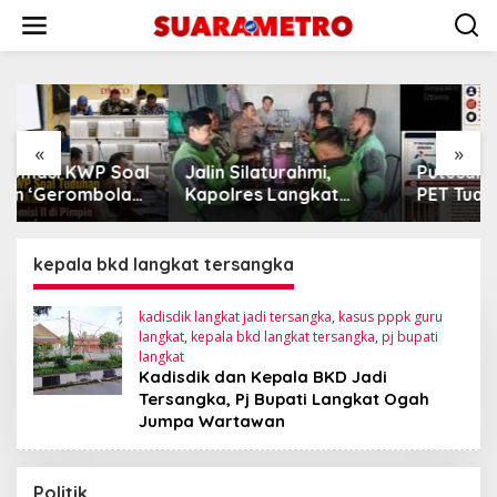
Lewati
ke
konten
«
»
l
Jalin Silaturahmi,
Putusan Banding Kasus
Kapolres Langkat
PET Tuai Polemik, JAGA
Ngopi Bareng
MARWAH Minta MA
Pengemudi Ojol di
Periksa Peran Bakrie
Stabat
Group
kepala bkd langkat tersangka
kadisdik langkat jadi tersangka
,
kasus pppk guru
langkat
,
kepala bkd langkat tersangka
,
pj bupati
langkat
Kadisdik dan Kepala BKD Jadi
Tersangka, Pj Bupati Langkat Ogah
Jumpa Wartawan
Politik