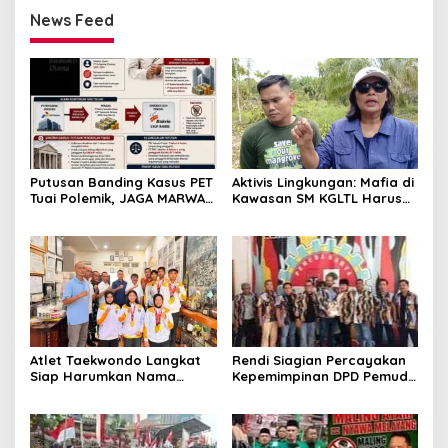
News Feed
Putusan Banding Kasus PET
Aktivis Lingkungan: Mafia di
Tuai Polemik, JAGA MARWAH
Kawasan SM KGLTL Harus
Minta MA Periksa Peran
Diberantas
Bakrie Group
Atlet Taekwondo Langkat
Rendi Siagian Percayakan
Siap Harumkan Nama
Kepemimpinan DPD Pemuda
Indonesia di Ajang
Karya Nasional Kota
Internasional G2 Asian
Medan kepada Josef
Sembiring