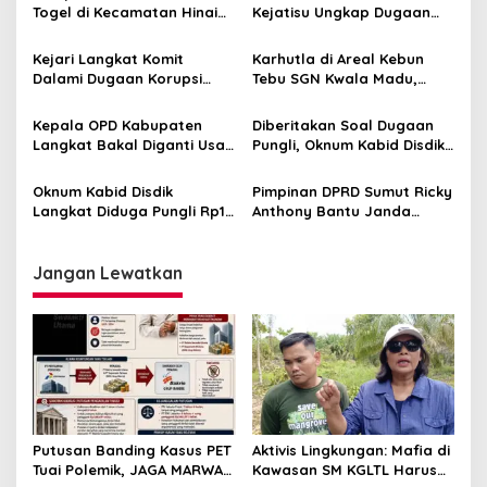
Togel di Kecamatan Hinai
Kejatisu Ungkap Dugaan
Tak Tersentuh Hukum
Korupsi di Disdik Langkat
Kejari Langkat Komit
Karhutla di Areal Kebun
Dalami Dugaan Korupsi
Tebu SGN Kwala Madu,
Pengelolaan DD Serapuh
Pengguna Ruas Tol Binjai-
Asli
Langsa Terganggu
Kepala OPD Kabupaten
Diberitakan Soal Dugaan
Langkat Bakal Diganti Usai
Pungli, Oknum Kabid Disdik
Pelantikan Ondim
Langkat Berang
Oknum Kabid Disdik
Pimpinan DPRD Sumut Ricky
Langkat Diduga Pungli Rp10
Anthony Bantu Janda
Juta untuk Jabatan Kasek
Korban Kebakaran
SMP
Jangan Lewatkan
Putusan Banding Kasus PET
Aktivis Lingkungan: Mafia di
Tuai Polemik, JAGA MARWAH
Kawasan SM KGLTL Harus