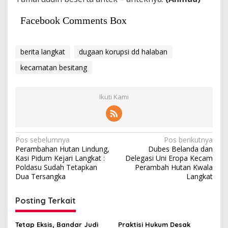
Facebook Comments Box
berita langkat
dugaan korupsi dd halaban
kecamatan besitang
Ikuti Kami
Navigasi
Pos sebelumnya
Pos berikutnya
Perambahan Hutan Lindung,
Dubes Belanda dan
pos
Kasi Pidum Kejari Langkat :
Delegasi Uni Eropa Kecam
Poldasu Sudah Tetapkan
Perambah Hutan Kwala
Dua Tersangka
Langkat
Posting Terkait
Tetap Eksis, Bandar Judi
Praktisi Hukum Desak