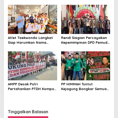
Minta MA Periksa Peran
Diberantas
Bakrie Group
Atlet Taekwondo Langkat
Rendi Siagian Percayakan
Siap Harumkan Nama
Kepemimpinan DPD Pemuda
Indonesia di Ajang
Karya Nasional Kota
Internasional G2 Asian
Medan kepada Josef
Sembiring
AMPP Desak Polri
PP HIMMAH Tuntut
Pertahankan PTDH Kompol
Kejagung Bongkar Semua
DK dan Tolak Upaya
Dugaan Kasus Febrie
Banding
Adriansyah Secara
Transparan
Tinggalkan Balasan