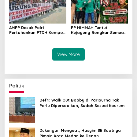
AMPP Desak Polri
PP HIMMAH Tuntut
Pertahankan PTDH Kompol
Kejagung Bongkar Semua
DK dan Tolak Upaya
Dugaan Kasus Febrie
Banding
Adriansyah Secara
Transparan
View More
Politik
Defri: Walk Out Bobby di Paripurna Tak
Perlu Dipersoalkan, Sudah Sesuai Kourum
Dukungan Menguat, Hasyim SE Saatnya
Pimpin Kota Medan ke Depan