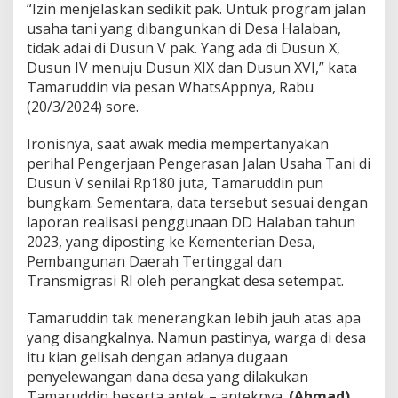
“Izin menjelaskan sedikit pak. Untuk program jalan
usaha tani yang dibangunkan di Desa Halaban,
tidak adai di Dusun V pak. Yang ada di Dusun X,
Dusun IV menuju Dusun XIX dan Dusun XVI,” kata
Tamaruddin via pesan WhatsAppnya, Rabu
(20/3/2024) sore.
Ironisnya, saat awak media mempertanyakan
perihal Pengerjaan Pengerasan Jalan Usaha Tani di
Dusun V senilai Rp180 juta, Tamaruddin pun
bungkam. Sementara, data tersebut sesuai dengan
laporan realisasi penggunaan DD Halaban tahun
2023, yang diposting ke Kementerian Desa,
Pembangunan Daerah Tertinggal dan
Transmigrasi RI oleh perangkat desa setempat.
Tamaruddin tak menerangkan lebih jauh atas apa
yang disangkalnya. Namun pastinya, warga di desa
itu kian gelisah dengan adanya dugaan
penyelewangan dana desa yang dilakukan
Tamaruddin beserta antek – anteknya.
(Ahmad)