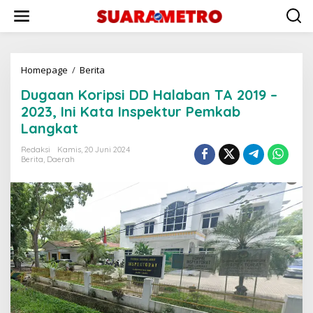
Lewati
ke
konten
Dugaan
Homepage
/
Berita
Koripsi
Dugaan Koripsi DD Halaban TA 2019 –
DD
Halaban
2023, Ini Kata Inspektur Pemkab
TA
Langkat
2019
–
Redaksi
Kamis, 20 Juni 2024
2023,
Berita
,
Daerah
Ini
Kata
Inspektur
Pemkab
Langkat