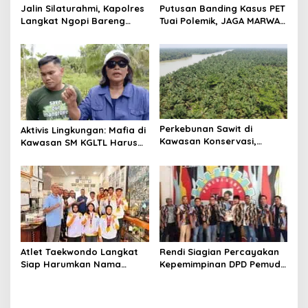
Jalin Silaturahmi, Kapolres
Putusan Banding Kasus PET
Langkat Ngopi Bareng
Tuai Polemik, JAGA MARWAH
Pengemudi Ojol di Stabat
Minta MA Periksa Peran
Bakrie Group
Perkebunan Sawit di
Aktivis Lingkungan: Mafia di
Kawasan Konservasi,
Kawasan SM KGLTL Harus
BKSDA : Kita Evaluasi
Diberantas
Atlet Taekwondo Langkat
Rendi Siagian Percayakan
Siap Harumkan Nama
Kepemimpinan DPD Pemuda
Indonesia di Ajang
Karya Nasional Kota
Internasional G2 Asian
Medan kepada Josef
Sembiring