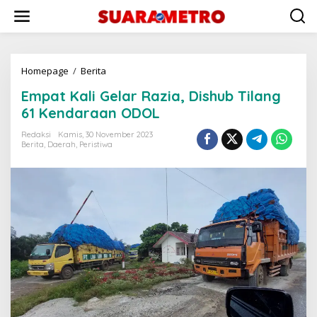
Lewati
ke
konten
Empat
Homepage
/
Berita
Kali
Empat Kali Gelar Razia, Dishub Tilang
Gelar
Razia,
61 Kendaraan ODOL
Dishub
Tilang
Redaksi
Kamis, 30 November 2023
Berita
,
Daerah
,
Peristiwa
61
Kendaraan
ODOL