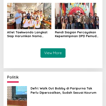
Atlet Taekwondo Langkat
Rendi Siagian Percayakan
Siap Harumkan Nama
Kepemimpinan DPD Pemuda
Indonesia di Ajang
Karya Nasional Kota
Internasional G2 Asian
Medan kepada Josef
Sembiring
View More
Politik
Defri: Walk Out Bobby di Paripurna Tak
Perlu Dipersoalkan, Sudah Sesuai Kourum