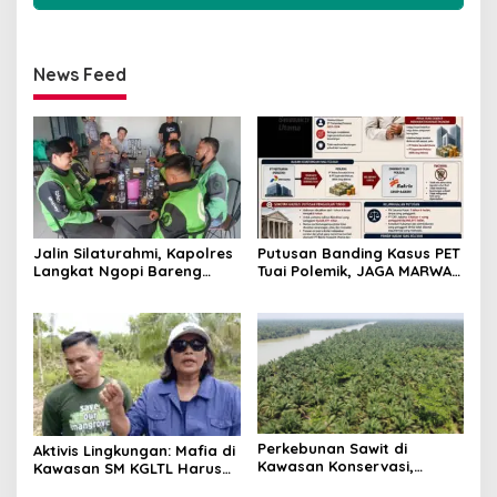
News Feed
Jalin Silaturahmi, Kapolres
Putusan Banding Kasus PET
Langkat Ngopi Bareng
Tuai Polemik, JAGA MARWAH
Pengemudi Ojol di Stabat
Minta MA Periksa Peran
Bakrie Group
Perkebunan Sawit di
Aktivis Lingkungan: Mafia di
Kawasan Konservasi,
Kawasan SM KGLTL Harus
BKSDA : Kita Evaluasi
Diberantas