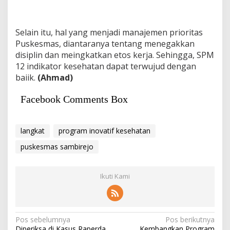
Selain itu, hal yang menjadi manajemen prioritas
Puskesmas, diantaranya tentang menegakkan
disiplin dan meingkatkan etos kerja. Sehingga, SPM
12 indikator kesehatan dapat terwujud dengan
baiik.
(Ahmad)
Facebook Comments Box
langkat
program inovatif kesehatan
puskesmas sambirejo
Ikuti Kami
Navigasi
Pos sebelumnya
Pos berikutnya
Diperiksa di Kasus Raperda
Kembangkan Program