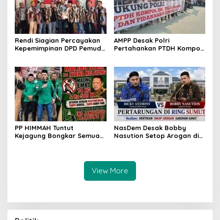
Rendi Siagian Percayakan
AMPP Desak Polri
Kepemimpinan DPD Pemuda
Pertahankan PTDH Kompol
Karya Nasional Kota
DK dan Tolak Upaya
Medan kepada Josef
Banding
Sembiring
PP HIMMAH Tuntut
NasDem Desak Bobby
Kejagung Bongkar Semua
Nasution Setop Arogan di
Dugaan Kasus Febrie
DPRD Sumut
Adriansyah Secara
Transparan
View More