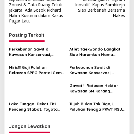
pos
Zonasi & Tata Ruang Teluk
Inovatif, Kapus Sambirejo
Jakarta, Ada Sosok Richard
Siap Berbenah Bersama
Halim Kusuma dalam Kasus
Nakes
Pagar Laut
Posting Terkait
Perkebunan Sawit di
Atlet Taekwondo Langkat
Kawasan Konservasi,
Siap Harumkan Nama
BKSDA : Kita Evaluasi
Indonesia di Ajang
Internasional G2 Asian
Miris!!! Gaji Puluhan
Perkebunan Sawit di
Relawan SPPG Pantai Gemi
Kawasan Konservasi,
6 Hari Tak Dibayar
BKSDA: Itu Ilegal
Gawat!!! Ratusan Hektar
Kawasan SM Karang
Gading dan Langkat Timur
Laut Disulap Jadi Kebun
Laka Tunggal Dekat Titi
Tujuh Bulan Tak Digaji,
Sawit
Penceng Stabat, Toyota
Puluhan Tenaga PKWT RSU
Rush Terperosok Dekat
Tanjung Selamat Meradang
Kuburan
Jangan Lewatkan