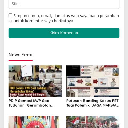
Simpan nama, email, dan situs web saya pada peramban
ini untuk komentar saya berikutnya.
News Feed
PDIP Somasi KWP Soal
Putusan Banding Kasus PET
Tuduhan ‘Gerombolan
Tuai Polemik, JAGA MARWAH
Sirkus’, Buntut Rapat
Minta MA Periksa Peran
Komisi II Dipimpin Sufmi
Bakrie Group
Dasco Ahmad