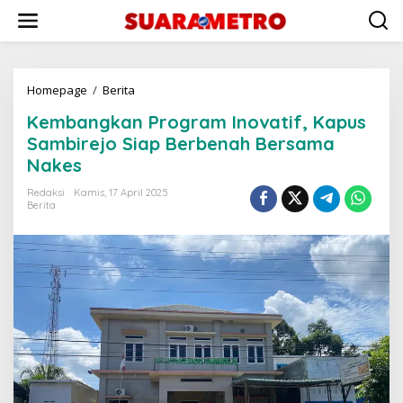
Lewati
ke
konten
Kembangkan
Homepage
/
Berita
Program
Kembangkan Program Inovatif, Kapus
Inovatif,
Kapus
Sambirejo Siap Berbenah Bersama
Sambirejo
Nakes
Siap
Berbenah
Redaksi
Kamis, 17 April 2025
Bersama
Berita
Nakes