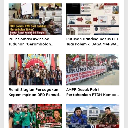
PDIP Somasi KWP Soal
Putusan Banding Kasus PET
Tuduhan ‘Gerombolan
Tuai Polemik, JAGA MARWAH
Sirkus’, Buntut Rapat
Minta MA Periksa Peran
Komisi II Dipimpin Sufmi
Bakrie Group
Dasco Ahmad
Rendi Siagian Percayakan
AMPP Desak Polri
Kepemimpinan DPD Pemuda
Pertahankan PTDH Kompol
Karya Nasional Kota
DK dan Tolak Upaya
Medan kepada Josef
Banding
Sembiring