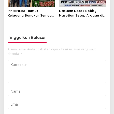
PP HIMMAH Tuntut
NasDem Desak Bobby
Kejagung Bongkar Semua
Nasution Setop Arogan di
Dugaan Kasus Febrie
DPRD Sumut
Adriansyah Secara
Transparan
Tinggalkan Balasan
Alamat email Anda tidak akan dipublikasikan.
Ruas yang wajib
ditandai
*